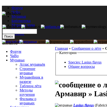
Форум
ЧаВо
Муравьи
Библиотека
Муравьи дома
Мастерская
Каталог
antclub.ru
Главная
»
Сообщение о лёте
»
С
Форум
Категории
ЧаВо
Муравьи
Species: Lasius flavus
Атлас муравьёв
Общие вопросы
Строение
муравья
Муравейник в
разрезе
Таблица лёта
Методы
Армавир » Lasi
изучения
Фильмы о
муравьях
Lasius flavus
(Fabrici