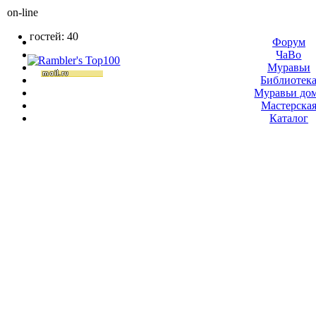
on-line
гостей: 40
Форум
ЧаВо
Муравьи
Библиотек
Муравьи до
Мастерска
Каталог