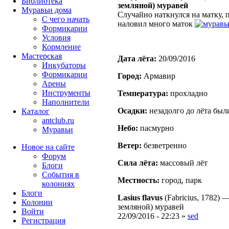
Библиотека
земляной) муравей
Муравьи дома
Случайно наткнулся на матку, 
С чего начать
наловил много маток
Формикарии
Условия
Кормление
Мастерская
Дата лёта:
20/09/2016
Инкубаторы
Формикарии
Город:
Армавир
Арены
Инструменты
Температура:
прохладно
Наполнители
Осадки:
незадолго до лёта был
Каталог
antclub.ru
Небо:
пасмурно
Муравьи
Ветер:
безветренно
Новое на сайте
Форум
Сила лёта:
массовый лёт
Блоги
События в
Местность:
город, парк
колониях
Блоги
Lasius flavus
(Fabricius, 1782)
Колонии
земляной) муравей
Войти
22/09/2016 - 22:23 »
sed
Peгиcтpaция