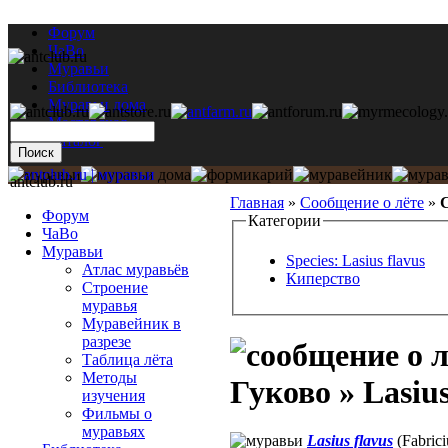
Форум
ЧаВо
Муравьи
Библиотека
Муравьи дома
Мастерская
Каталог
antclub.ru
Главная
»
Сообщение о лёте
»
С
Форум
Категории
ЧаВо
Муравьи
Species: Lasius flavus
Атлас муравьёв
Киперство
Строение
муравья
Муравейник в
разрезе
Таблица лёта
Методы
Гуково » Lasius
изучения
Фильмы о
муравьях
Lasius flavus
(Fabrici