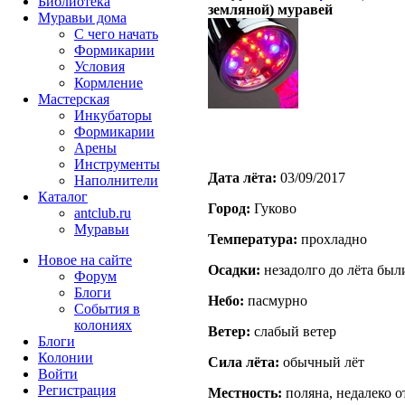
Библиотека
земляной) муравей
Муравьи дома
С чего начать
Формикарии
Условия
Кормление
Мастерская
Инкубаторы
Формикарии
Арены
Инструменты
Дата лёта:
03/09/2017
Наполнители
Каталог
Город:
Гуково
antclub.ru
Муравьи
Температура:
прохладно
Новое на сайте
Осадки:
незадолго до лёта был
Форум
Блоги
Небо:
пасмурно
События в
колониях
Ветер:
слабый ветер
Блоги
Колонии
Сила лёта:
обычный лёт
Войти
Peгиcтpaция
Местность:
поляна, недалеко о