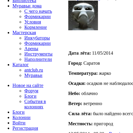
Библиотека
Муравьи дома
С чего начать
Формикарии
Условия
Кормление
Мастерская
Инкубаторы
Формикарии
Арены
Дата лёта:
11/05/2014
Инструменты
Наполнители
Город:
Саратов
Каталог
antclub.ru
Температура:
жарко
Муравьи
Осадки:
осадков не наблюдало
Новое на сайте
Форум
Небо:
облачно
Блоги
События в
Ветер:
ветренно
колониях
Блоги
Сила лёта:
было найдено всего
Колонии
Войти
Местность:
пригород
Peгиcтpaция