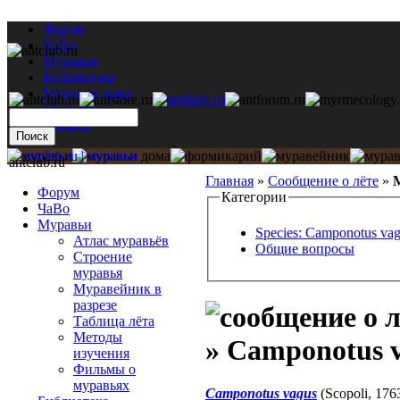
Форум
ЧаВо
Муравьи
Библиотека
Муравьи дома
Мастерская
Каталог
antclub.ru
Главная
»
Сообщение о лёте
»
М
Форум
Категории
ЧаВо
Муравьи
Species: Camponotus va
Атлас муравьёв
Общие вопросы
Строение
муравья
Муравейник в
разрезе
Таблица лёта
Методы
» Camponotus 
изучения
Фильмы о
муравьях
Camponotus vagus
(Scopoli, 176