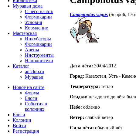
Библиотека
Муравьи дома
С чего начать
Camponotus vagus
(Scopoli, 176
Формикарии
Условия
Кормление
Мастерская
Инкубаторы
Формикарии
Арены
Инструменты
Наполнители
Дата лёта:
30/04/2012
Каталог
antclub.ru
Город:
Казахстан, Усть - Камен
Муравьи
Температура:
тепло
Новое на сайте
Форум
Осадки:
незадолго до лёта был
Блоги
События в
Небо:
облачно
колониях
Блоги
Ветер:
слабый ветер
Колонии
Войти
Сила лёта:
обычный лёт
Peгиcтpaция