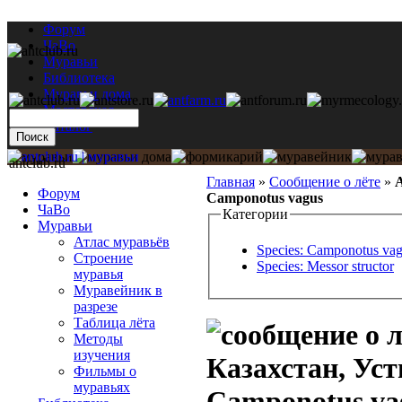
Форум
ЧаВо
Муравьи
Библиотека
Муравьи дома
Мастерская
Каталог
antclub.ru
Главная
»
Сообщение о лёте
»
А
Форум
Camponotus vagus
ЧаВо
Категории
Муравьи
Атлас муравьёв
Species: Camponotus va
Строение
Species: Messor structor
муравья
Муравейник в
разрезе
Таблица лёта
Методы
изучения
Казахстан, Уст
Фильмы о
муравьях
Camponotus va