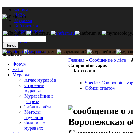
Форум
ЧаВо
Муравьи
Библиотека
Муравьи дома
Мастерская
Каталог
antclub.ru
Главная
»
Сообщение о лёте
»
А
Форум
Camponotus vagus
ЧаВо
Категории
Муравьи
Атлас муравьёв
Species: Camponotus va
Строение
Обмен опытом
муравья
Муравейник в
разрезе
Таблица лёта
Методы
изучения
Воронежская об
Фильмы о
муравьях
Camponotus va