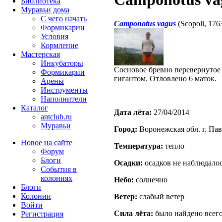
Библиотека
Муравьи дома
С чего начать
Camponotus vagus
(Scopoli, 176
Формикарии
Условия
Кормление
Мастерская
Инкубаторы
Сосновое бревно перевернутое
Формикарии
гигантом. Отловлено 6 маток.
Арены
Инструменты
Наполнители
Каталог
Дата лёта:
27/04/2014
antclub.ru
Муравьи
Город:
Воронежская обл. г. Па
Новое на сайте
Температура:
тепло
Форум
Блоги
Осадки:
осадков не наблюдало
События в
колониях
Небо:
солнечно
Блоги
Колонии
Ветер:
слабый ветер
Войти
Сила лёта:
было найдено всего
Peгиcтpaция