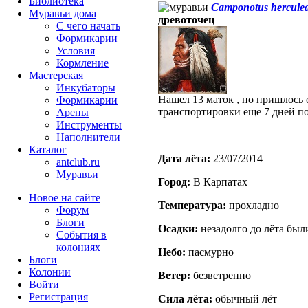
Библиотека
Camponotus hercule
Муравьи дома
древоточец
С чего начать
Формикарии
Условия
Кормление
Мастерская
Инкубаторы
Нашел 13 маток , но пришлось о
Формикарии
транспортировки еще 7 дней п
Арены
Инструменты
Наполнители
Каталог
Дата лёта:
23/07/2014
antclub.ru
Муравьи
Город:
В Карпатах
Новое на сайте
Температура:
прохладно
Форум
Блоги
Осадки:
незадолго до лёта был
События в
колониях
Небо:
пасмурно
Блоги
Колонии
Ветер:
безветренно
Войти
Peгиcтpaция
Сила лёта:
обычный лёт