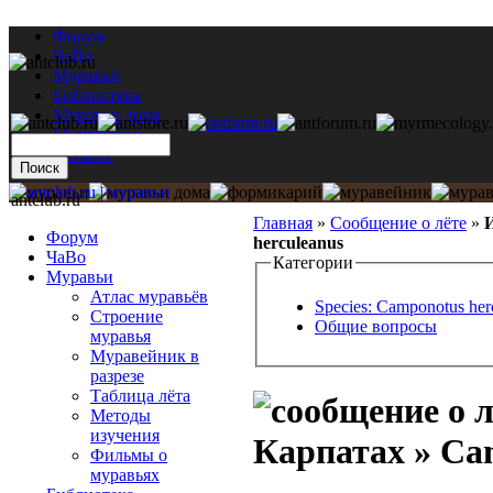
Форум
ЧаВо
Муравьи
Библиотека
Муравьи дома
Мастерская
Каталог
antclub.ru
Главная
»
Сообщение о лёте
»
И
Форум
herculeanus
ЧаВо
Категории
Муравьи
Атлас муравьёв
Species: Camponotus her
Строение
Общие вопросы
муравья
Муравейник в
разрезе
Таблица лёта
Методы
изучения
Карпатах » Ca
Фильмы о
муравьях