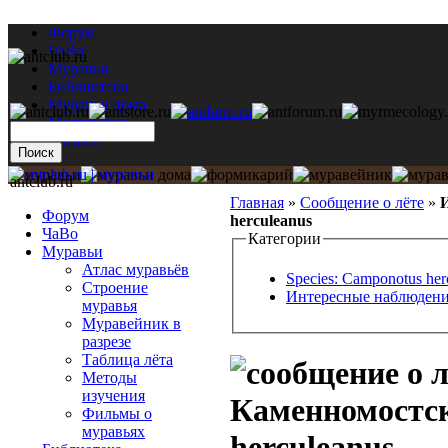
Форум
ЧаВо
Муравьи
Библиотека
Муравьи дома
Мастерская
Каталог
antclub.ru
Главная
»
Сообщение о лёте
»
Форум
herculeanus
ЧаВо
Категории
Муравьи
Атлас муравьёв
Species: Camponotus her
Строение
Интересные наблюден
муравья
Муравейник в
разрезе
Таблица лёта
Методы
изучения
Каменномостск
Фильмы о
муравьях
herculeanus