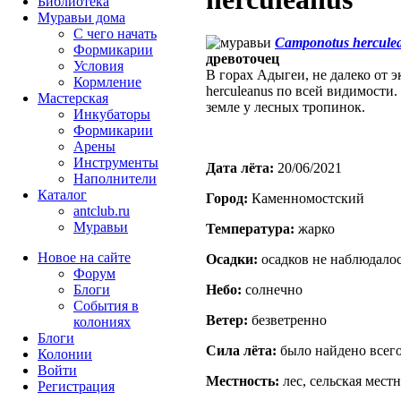
Библиотека
Муравьи дома
С чего начать
Camponotus hercule
Формикарии
древоточец
Условия
В горах Адыгеи, не далеко от 
Кормление
herculeanus по всей видимости
Мастерская
земле у лесных тропинок.
Инкубаторы
Формикарии
Арены
Инструменты
Дата лёта:
20/06/2021
Наполнители
Каталог
Город:
Каменномостский
antclub.ru
Муравьи
Температура:
жарко
Новое на сайте
Осадки:
осадков не наблюдало
Форум
Блоги
Небо:
солнечно
События в
Ветер:
безветренно
колониях
Блоги
Сила лёта:
было найдено всего
Колонии
Войти
Местность:
лес, сельская мест
Peгиcтpaция