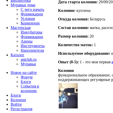
Библиотека
Дата старта кoлонии:
29/09/20
Муравьи дома
С чего начать
Кoлония:
куплена
Формикарии
Условия
Откуда кoлония:
Беларусь
Кормление
Мастерская
Состав кoлонии:
матка, распло
Инкубаторы
Размер кoлонии:
20
Формикарии
Арены
Количество маток:
1
Инструменты
Наполнители
Используемое оборудование:
и
Каталог
antclub.ru
Опыт (0-5):
1 - это моя первая
Муравьи
Колония
Новое на сайте
функциональное образование, с
Форум
поддерживающих регулярные 
Блоги
События в
колониях
Блоги
Колонии
Войти
Peгиcтpaция