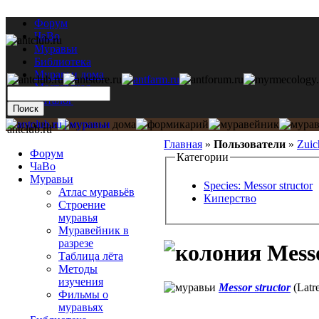
Форум
ЧаВо
Муравьи
Библиотека
Муравьи дома
Мастерская
Каталог
antclub.ru
Главная
»
Пользователи
»
Zui
Форум
Категории
ЧаВо
Муравьи
Species: Messor structor
Атлас муравьёв
Киперство
Строение
муравья
Муравейник в
разрезе
Messo
Таблица лёта
Методы
изучения
Messor structor
(Latre
Фильмы о
муравьях