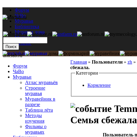
Форум
ЧаВо
Муравьи
Библиотека
Муравьи дома
Мастерская
Каталог
antclub.ru
Главная
»
Пользователи
»
zh
»
Форум
сбежала.
ЧаВо
Категории
Муравьи
Атлас муравьёв
Кормление
Строение
муравья
Муравейник в
разрезе
Temno
Таблица лёта
Методы
Семья сбежала
изучения
Фильмы о
муравьях
Пользователь п