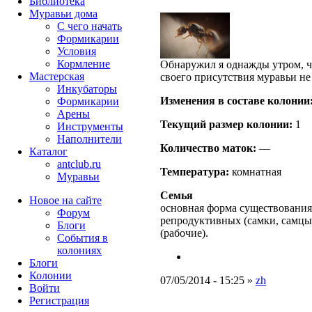
Библиотека
Муравьи дома
С чего начать
Формикарии
Условия
Кормление
Обнаружил я однажды утром, ч
Мастерская
своего присутствия муравьи не
Инкубаторы
Изменения в составе кoлонии
Формикарии
Арены
Текущий размер кoлонии:
1
Инструменты
Наполнители
Количество маток:
—
Каталог
antclub.ru
Температура:
комнатная
Муравьи
Семья
Новое на сайте
основная форма существования
Форум
репродуктивных (самки, самцы
Блоги
(рабочие).
События в
колониях
Блоги
Колонии
07/05/2014 - 15:25 »
zh
Войти
Peгиcтpaция