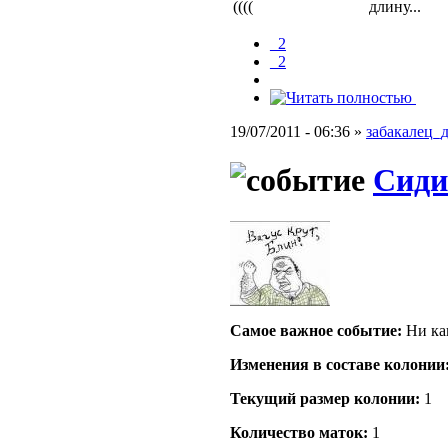
((((
длину...
_2
_2
19/07/2011 - 06:36 »
забакалец_
Сидит
Самое важное событие:
Ни как
Изменения в составе кoлонии
Текущий размер кoлонии:
1
Количество маток:
1