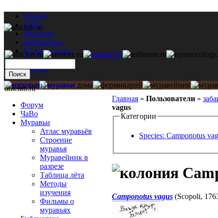
Форум
ЧаВо
Муравьи
Библиотека
Муравьи дома
Мастерская
Каталог
antclub.ru
Главная
»
Пользователи
»
заба
Форум
vagus
ЧаВо
Категории
Муравьи
Атлас муравьёв
Species: Camponotus va
Строение
муравья
Муравейник в
разрезе
Camp
Таблица лёта
Методы
изучения
Camponotus vagus
(Scopoli, 176
Фильмы о
муравьях