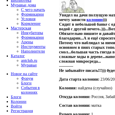
Библиотека
Муравьи дома
С чего начать
Формикарии
Увидел на дачи ползущую матк
Условия
мечту зависти
колонию
)))
Кормление
Сидит в небольшой банке с о
Мастерская
водой с другой нечего..)))...Во
Инкубаторы
Обязательно пишите и давайте
Формикарии
благодарин...А и ещё спросит
Арены
Потому что наблюдал за ними б
Инструменты
основном в пнях старых топол
Наполнители
смол...большая часть гнезда в
Каталог
сложные ходы в дереве...напом
antclub.ru
сложная микросреда...
Муравьи
-----------
Не забывайте писать!!!))) буд
Новое на сайте
Форум
Дата старта кoлонии:
23/06/20
Блоги
События в
Кoлония:
найдена (случайно)
колониях
Откуда кoлония:
Россия, Заба
Блоги
Колонии
Состав кoлонии:
матка
Войти
Peгиcтpaция
Размер кoлонии:
1