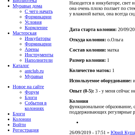
Библиотека
Находится в инкубаторе, свет н
Муравьи дома
она очень плохо ползает по сте
С чего начать
у влажной ватки, она всегда с
Формикарии
Условия
Кормление
Дата старта кoлонии:
20/09/20
Мастерская
Инкубаторы
Откуда кoлония:
о.Ольга
Формикарии
Арены
Состав кoлонии:
матка
Инструменты
Наполнители
Размер кoлонии:
1
Каталог
Количество маток:
1
antclub.ru
Муравьи
Используемое оборудование:
и
Новое на сайте
Опыт (0-5):
3 - у меня сейчас 
Форум
Блоги
Колония
События в
функциональное образование, с
колониях
поддерживающих регулярные 
Блоги
Колонии
Войти
Peгиcтpaция
26/09/2019 - 17:51 »
Юрий Купц