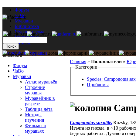
Форум
ЧаВо
Муравьи
Библиотека
Муравьи дома
Мастерская
Каталог
antclub.ru
Главная
»
Пользователи
»
Юри
Форум
Категории
ЧаВо
Муравьи
Species: Camponotus saxa
Атлас муравьёв
Проблемы
Строение
муравья
Муравейник в
разрезе
Campo
Таблица лёта
Методы
изучения
Camponotus saxatilis
Ruzsky, 1
Фильмы о
Изъята из гнезда, в ~10 рабочи
муравьях
бедных рабочих. Думаю я совер