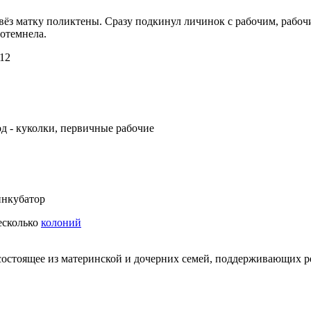
ивёз матку поликтены. Сразу подкинул личинок с рабочим, рабо
потемнела.
12
од - куколки, первичные рабочие
нкубатор
несколько
колоний
состоящее из материнской и дочерних семей, поддерживающих 