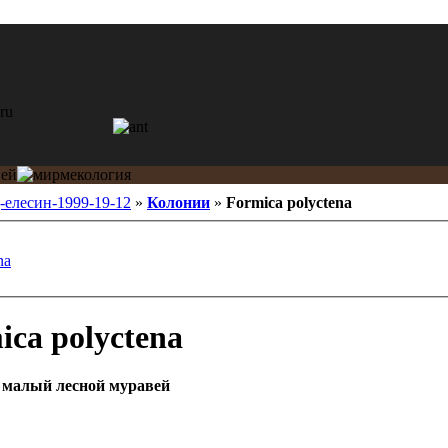
-елесин-1999-19-12
»
Колонии
»
Formica polyctena
na
ca polyctena
0
малый лесной муравей