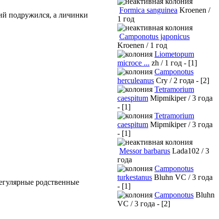
Formica sanguinea
Kroenen /
чий подружился, а личинки
1 год
Camponotus japonicus
Kroenen / 1 год
Liometopum
microce ...
zh / 1 год - [1]
Camponotus
herculeanus
Cry / 2 года - [2]
Tetramorium
caespitum
Mipmikiper / 3 года
- [1]
Tetramorium
caespitum
Mipmikiper / 3 года
- [1]
Messor barbarus
Lada102 / 3
года
Camponotus
turkestanus
Bluhn VC / 3 года
регулярные родственные
- [1]
Camponotus
Bluhn
VC / 3 года - [2]