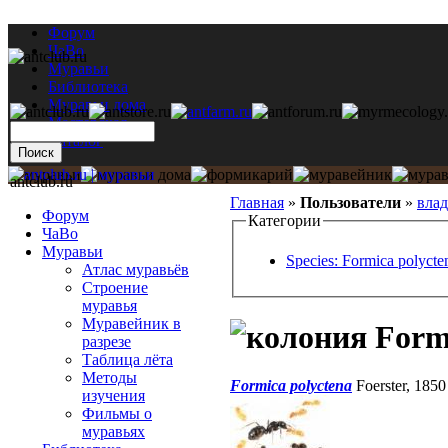
Форум
ЧаВо
Муравьи
Библиотека
Муравьи дома
Мастерская
Каталог
antclub.ru
Главная
»
Пользователи
»
влад
Форум
Категории
ЧаВо
Муравьи
Species: Formica polycte
Атлас муравьёв
Строение
муравья
Муравейник в
Formi
разрезе
Таблица лёта
Методы
Formica polyctena
Foerster, 185
изучения
Фильмы о
муравьях