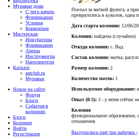
Библиотека
Муравьи дома
Поехал за маткой фулига, а пр
С чего начать
превратились в куколок, одна 
Формикарии
Условия
Дата старта кoлонии:
12/06/20
Кормление
Мастерская
Кoлония:
найдена (случайно)
Инкубаторы
Формикарии
Откуда кoлония:
с. Вад
Арены
Инструменты
Состав кoлонии:
матка, распл
Наполнители
Каталог
Размер кoлонии:
2
antclub.ru
Количество маток:
1
Муравьи
Используемое оборудование:
и
Новое на сайте
Форум
Опыт (0-5):
3 - у меня сейчас 
Блоги
События в
Колония
колониях
функциональное образование, 
Блоги
отношения
Колонии
Войти
Вылупились ещё три рабочих ›
Peгиcтpaция