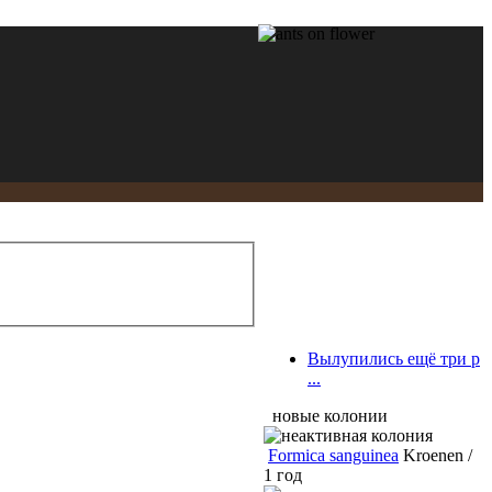
Вылупились ещё три р
...
новые колонии
Formica sanguinea
Kroenen /
1 год