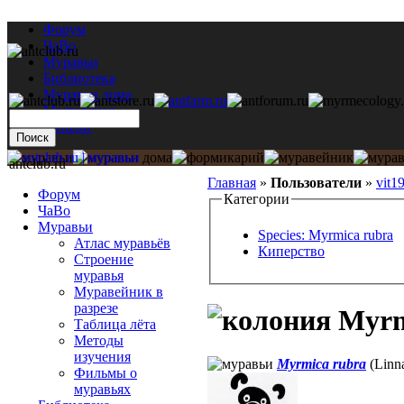
Форум
ЧаВо
Муравьи
Библиотека
Муравьи дома
Мастерская
Каталог
antclub.ru
Главная
»
Пользователи
»
vit1
Форум
Категории
ЧаВо
Муравьи
Species: Myrmica rubra
Атлас муравьёв
Киперство
Строение
муравья
Муравейник в
разрезе
Myrm
Таблица лёта
Методы
изучения
Myrmica rubra
(Linn
Фильмы о
муравьях