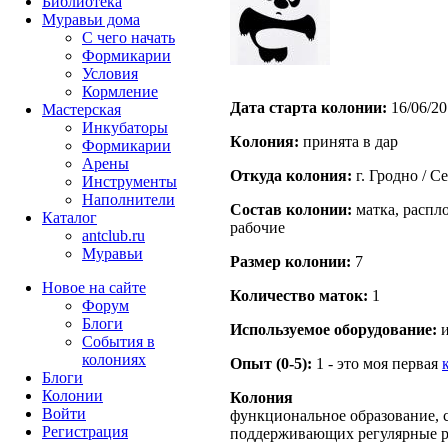
Библиотека
Муравьи дома
С чего начать
Формикарии
Условия
Кормление
Дата старта кoлонии:
16/06/20
Мастерская
Инкубаторы
Кoлония:
принята в дар
Формикарии
Арены
Откуда кoлония:
г. Гродно / С
Инструменты
Наполнители
Состав кoлонии:
матка, распл
Каталог
рабочие
antclub.ru
Муравьи
Размер кoлонии:
7
Новое на сайте
Количество маток:
1
Форум
Блоги
Используемое оборудование:
и
События в
колониях
Опыт (0-5):
1 - это моя первая
Блоги
Колонии
Колония
Войти
функциональное образование, с
Peгиcтpaция
поддерживающих регулярные 