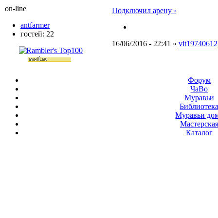
on-line
Подключил арену ›
antfarmer
гостей: 22
16/06/2016 - 22:41 »
vit19740612
Форум
ЧаВо
Муравьи
Библиотек
Муравьи до
Мастерска
Каталог