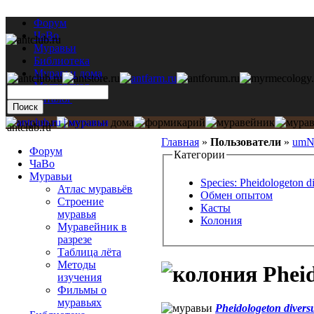
Форум
ЧаВо
Муравьи
Библиотека
Муравьи дома
Мастерская
Каталог
antclub.ru
Главная
»
Пользователи
»
umN
Форум
Категории
ЧаВо
Муравьи
Species: Pheidologeton d
Атлас муравьёв
Обмен опытом
Строение
Касты
муравья
Колония
Муравейник в
разрезе
Таблица лёта
Методы
Pheid
изучения
Фильмы о
муравьях
Pheidologeton divers