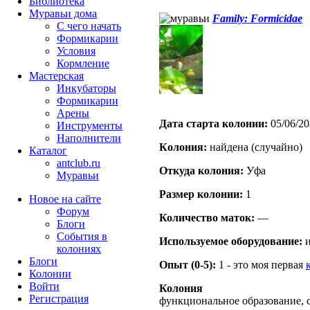
Библиотека
Муравьи дома
Family: Formicidae
С чего начать
Формикарии
Условия
Кормление
Мастерская
Инкубаторы
Формикарии
Арены
Дата старта кoлонии:
05/06/20
Инструменты
Наполнители
Кoлония:
найдена (случайно)
Каталог
antclub.ru
Откуда кoлония:
Уфа
Муравьи
Размер кoлонии:
1
Новое на сайте
Форум
Количество маток:
—
Блоги
События в
Используемое оборудование:
и
колониях
Блоги
Опыт (0-5):
1 - это моя первая
Колонии
Войти
Колония
Peгиcтpaция
функциональное образование, с