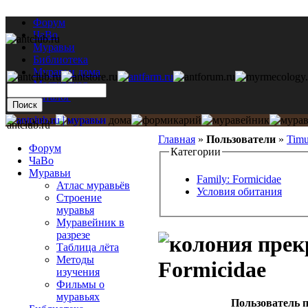
Форум
ЧаВо
Муравьи
Библиотека
Муравьи дома
Мастерская
Каталог
antclub.ru
Главная
»
Пользователи
»
Timu
Форум
Категории
ЧаВо
Муравьи
Family: Formicidae
Атлас муравьёв
Условия обитания
Строение
муравья
Муравейник в
разрезе
Таблица лёта
Методы
Formicidae
изучения
Фильмы о
муравьях
Пользователь п