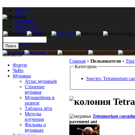
Форум
ЧаВо
Муравьи
Библиотека
Муравьи дома
Мастерская
Каталог
antclub.ru
Главная
»
Пользователи
»
Timi
Форум
Категории
ЧаВо
Муравьи
Species: Tetramorium ca
Атлас муравьёв
Строение
муравья
Муравейник в
Tetra
разрезе
Таблица лёта
Методы
Tetramorium caespit
изучения
pavement ant
Фильмы о
муравьях