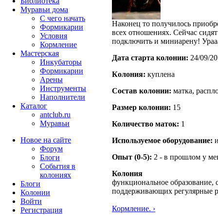
Библиотека
Муравьи дома
С чего начать
Наконец то получилось приоб
Формикарии
всех отношениях. Сейчас сидят
Условия
подключить и миниарену! Ураа
Кормление
Мастерская
Дата старта кoлонии:
24/09/20
Инкубаторы
Формикарии
Кoлония:
куплена
Арены
Инструменты
Состав кoлонии:
матка, распл
Наполнители
Каталог
Размер кoлонии:
15
antclub.ru
Муравьи
Количество маток:
1
Новое на сайте
Используемое оборудование:
и
Форум
Опыт (0-5):
2 - в прошлом у м
Блоги
События в
Колония
колониях
функциональное образование, с
Блоги
поддерживающих регулярные 
Колонии
Войти
Кормление. ›
Peгиcтpaция