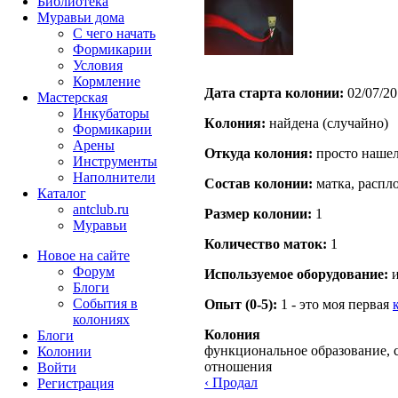
Библиотека
Муравьи дома
С чего начать
Формикарии
Условия
Кормление
Дата старта кoлонии:
02/07/20
Мастерская
Инкубаторы
Кoлония:
найдена (случайно)
Формикарии
Арены
Откуда кoлония:
просто нашел
Инструменты
Наполнители
Состав кoлонии:
матка, распл
Каталог
antclub.ru
Размер кoлонии:
1
Муравьи
Количество маток:
1
Новое на сайте
Форум
Используемое оборудование:
и
Блоги
События в
Опыт (0-5):
1 - это моя первая
колониях
Колония
Блоги
функциональное образование, 
Колонии
отношения
Войти
‹ Продал
Peгиcтpaция