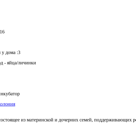
16
 у дома :3
од - яйца/личинки
нкубатор
колония
состоящее из материнской и дочерних семей, поддерживающих 