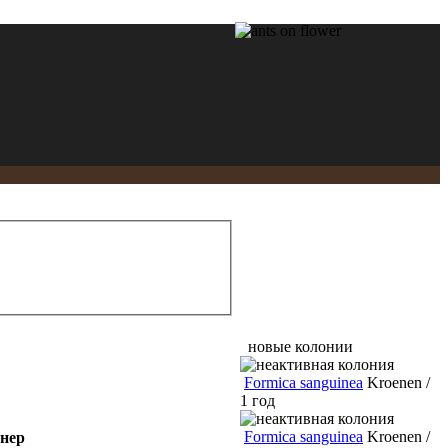
новые колонии
Formica sanguinea
Kroenen /
1 год
Formica sanguinea
Kroenen /
нер