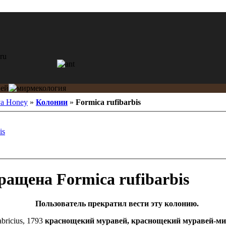
va Honey
»
Колонии
»
Formica rufibarbis
is
Formica rufibarbis
Пользователь прекратил вести эту колонию.
bricius, 1793
краснощекий муравей, краснощекий муравей-ми