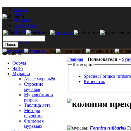
Форум
ЧаВо
Муравьи
Библиотека
Муравьи дома
Мастерская
Каталог
antclub.ru
Главная
»
Пользователи
»
Sya
Форум
Категории
ЧаВо
Муравьи
Species: Formica rufibarb
Атлас муравьёв
Киперство
Строение
муравья
Муравейник в
разрезе
Таблица лёта
Методы
изучения
Фильмы о
муравьях
Formica rufibarbis
Fa