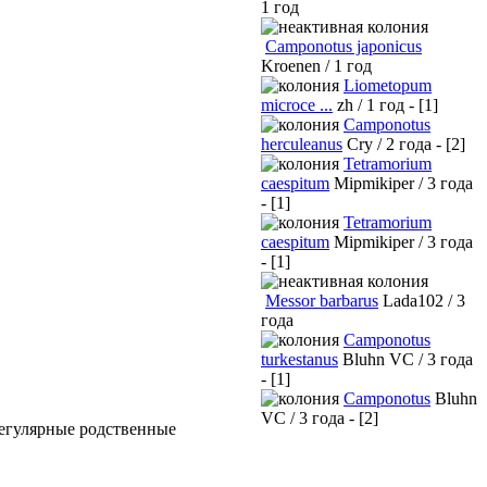
1 год
Camponotus japonicus
Kroenen / 1 год
Liometopum
microce ...
zh / 1 год - [1]
Camponotus
herculeanus
Cry / 2 года - [2]
Tetramorium
caespitum
Mipmikiper / 3 года
- [1]
Tetramorium
caespitum
Mipmikiper / 3 года
- [1]
Messor barbarus
Lada102 / 3
года
Camponotus
turkestanus
Bluhn VC / 3 года
- [1]
Camponotus
Bluhn
VC / 3 года - [2]
регулярные родственные