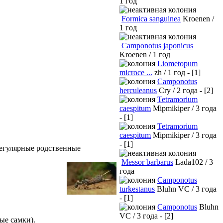
1 год
Formica sanguinea
Kroenen /
1 год
Camponotus japonicus
Kroenen / 1 год
Liometopum
microce ...
zh / 1 год - [1]
Camponotus
herculeanus
Cry / 2 года - [2]
Tetramorium
caespitum
Mipmikiper / 3 года
- [1]
Tetramorium
caespitum
Mipmikiper / 3 года
- [1]
регулярные родственные
Messor barbarus
Lada102 / 3
года
Camponotus
turkestanus
Bluhn VC / 3 года
- [1]
Camponotus
Bluhn
VC / 3 года - [2]
ые самки).