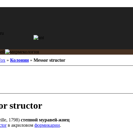
fox
»
Колонии
»
Messor structor
r structor
ille, 1798)
степной муравей-жнец
ctor
в акриловом
формикарии
.