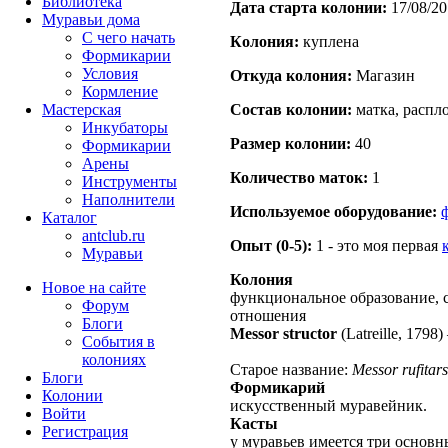
Библиотека
Дата старта кoлонии:
17/08/20
Муравьи дома
С чего начать
Кoлония:
куплена
Формикарии
Условия
Откуда кoлония:
Магазин
Кормление
Мастерская
Состав кoлонии:
матка, распло
Инкубаторы
Размер кoлонии:
40
Формикарии
Арены
Количество маток:
1
Инструменты
Наполнители
Используемое оборудование:
Каталог
antclub.ru
Опыт (0-5):
1 - это моя первая
Муравьи
Колония
Новое на сайте
функциональное образование, 
Форум
отношения
Блоги
Messor structor
(Latreille, 1798)
События в
колониях
Старое название:
Messor rufitars
Блоги
Формикарий
Колонии
искусственный муравейник.
Войти
Касты
Peгиcтpaция
у муравьев имеется три основ