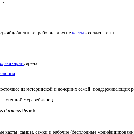
17
д - яйца/личинки, рабочие, другие
касты
- солдаты и т.п.
формикарий
, арена
колония
состоящее из материнской и дочерних семей, поддерживающих 
—
степной муравей-жнец
is darianus
Pisarski
ные касты: самцы, самки и рабочие (бесплодные модифицированн