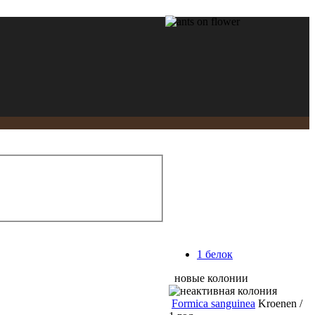
1 белок
новые колонии
Formica sanguinea
Kroenen /