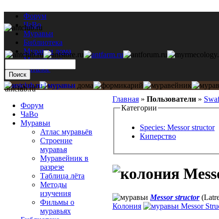
Форум
ЧаВо
Муравьи
Библиотека
Муравьи дома
Мастерская
Каталог
antclub.ru
Главная
»
Пользователи
»
Swa
Форум
Категории
ЧаВо
Муравьи
Species: Messor structor
Атлас муравьёв
Киперство
Строение
муравья
Муравейник в
разрезе
Messo
Таблица лёта
Методы
изучения
Messor structor
(Latre
Фильмы о
Колония
Messor Stru
муравьях