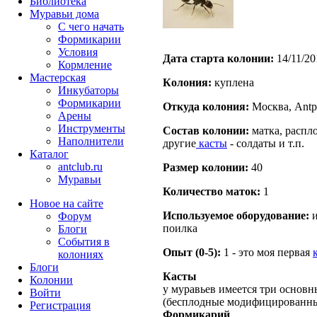
Библиотека
Муравьи дома
С чего начать
Формикарии
Условия
Дата старта кoлонии:
14/11/20
Кормление
Мастерская
Кoлония:
куплена
Инкубаторы
Формикарии
Откуда кoлония:
Москва, Antpl
Арены
Инструменты
Состав кoлонии:
матка, распло
Наполнители
другие
касты
- солдаты и т.п.
Каталог
antclub.ru
Размер кoлонии:
40
Муравьи
Количество маток:
1
Новое на сайте
Используемое оборудование:
и
Форум
поилка
Блоги
События в
Опыт (0-5):
1 - это моя первая
колониях
Блоги
Касты
Колонии
у муравьев имеется три основн
Войти
(бесплодные модифицированны
Peгиcтpaция
Формикарий