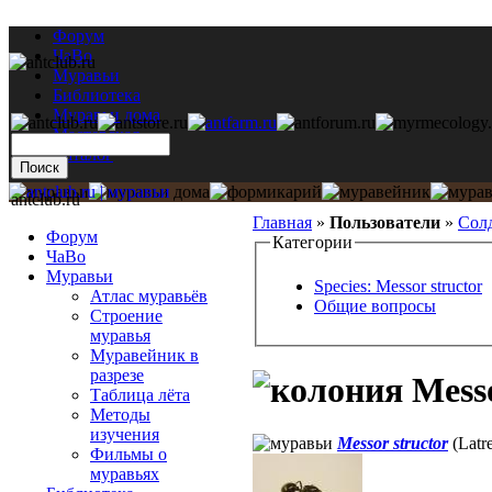
Форум
ЧаВо
Муравьи
Библиотека
Муравьи дома
Мастерская
Каталог
antclub.ru
Главная
»
Пользователи
»
Сол
Форум
Категории
ЧаВо
Муравьи
Species: Messor structor
Атлас муравьёв
Общие вопросы
Строение
муравья
Муравейник в
разрезе
Messo
Таблица лёта
Методы
изучения
Messor structor
(Latre
Фильмы о
муравьях