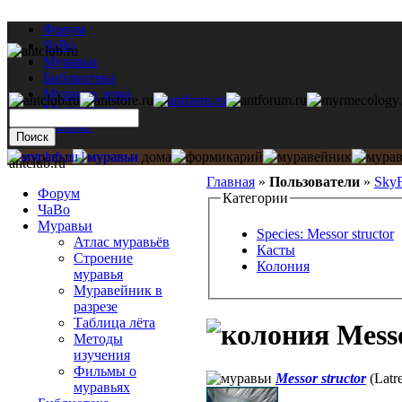
Форум
ЧаВо
Муравьи
Библиотека
Муравьи дома
Мастерская
Каталог
antclub.ru
Главная
»
Пользователи
»
SkyF
Форум
Категории
ЧаВо
Муравьи
Species: Messor structor
Атлас муравьёв
Касты
Строение
Колония
муравья
Муравейник в
разрезе
Таблица лёта
Messo
Методы
изучения
Фильмы о
Messor structor
(Latre
муравьях