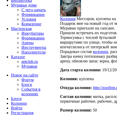
Библиотека
Муравьи дома
С чего начать
Формикарии
Колония
Мессоров, куплена на 
Условия
Подарок мне на новый год от м
Кормление
Муравьи приехали на сапсане.
Мастерская
Пришли встречать их подгото
Инкубаторы
Термосумка с теплой бутылкой
Формикарии
маршрутами по улице, чтобы н
Арены
впечатлились от питерской зим
Инструменты
Порадовал состав
колонии
, ра
Наполнители
Завтра начну потихоньку разби
Каталог
арену, обновлю запас зерна, фо
antclub.ru
Муравьи
Дата старта кoлонии:
19/12/20
Новое на сайте
Кoлония:
куплена
Форум
Блоги
Откуда кoлония:
http://zoofirm.
События в
колониях
Состав кoлонии:
матка, распло
Блоги
первичные рабочие, рабочие, д
Колонии
Войти
Размер кoлонии:
50
Peгиcтpaция