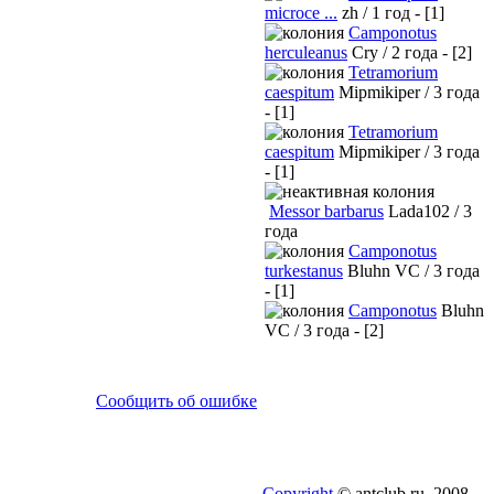
microce ...
zh / 1 год - [1]
Camponotus
herculeanus
Cry / 2 года - [2]
Tetramorium
caespitum
Mipmikiper / 3 года
- [1]
Tetramorium
caespitum
Mipmikiper / 3 года
- [1]
Messor barbarus
Lada102 / 3
года
Camponotus
turkestanus
Bluhn VC / 3 года
- [1]
Camponotus
Bluhn
VC / 3 года - [2]
Сообщить об ошибке
Copyright
© antclub.ru, 2008-