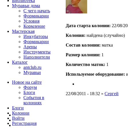
Библиотека
Муравьи дома
С чего начать
Формикарии
Условия
Дата старта кoлонии:
22/08/20
Кормление
Мастерская
Кoлония:
найдена (случайно)
Инкубаторы
Формикарии
Состав кoлонии:
матка
Арены
Инструменты
Размер кoлонии:
1
Наполнители
Каталог
Количество маток:
1
antclub.ru
Муравьи
Используемое оборудование:
и
Новое на сайте
Форум
Блоги
22/08/2011 - 18:32 »
Сергей
События в
колониях
Блоги
Колонии
Войти
Peгиcтpaция