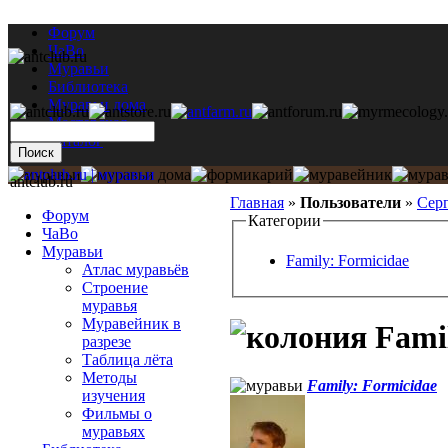
Форум
ЧаВо
Муравьи
Библиотека
Муравьи дома
Мастерская
Каталог
antclub.ru
Главная
»
Пользователи
»
Сер
Форум
Категории
ЧаВо
Муравьи
Family: Formicidae
Атлас муравьёв
Строение
муравья
Муравейник в
Famil
разрезе
Таблица лёта
Методы
Family: Formicidae
изучения
Фильмы о
муравьях