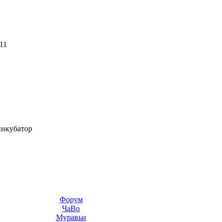
11
нкубатор
Форум
ЧаВо
Муравьи