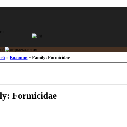
гей
»
Колонии
»
Family: Formicidae
y: Formicidae