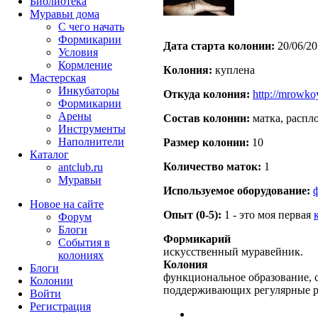
Библиотека
Муравьи дома
С чего начать
Формикарии
Дата старта кoлонии:
20/06/20
Условия
Кормление
Кoлония:
куплена
Мастерская
Инкубаторы
Откуда кoлония:
http://mrowko
Формикарии
Арены
Состав кoлонии:
матка, распло
Инструменты
Наполнители
Размер кoлонии:
10
Каталог
Количество маток:
1
antclub.ru
Муравьи
Используемое оборудование:
Новое на сайте
Опыт (0-5):
1 - это моя первая
Форум
Блоги
Формикарий
События в
искусственный муравейник.
колониях
Колония
Блоги
функциональное образование, с
Колонии
поддерживающих регулярные 
Войти
Peгиcтpaция