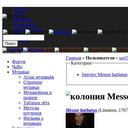
Форум
ЧаВо
Муравьи
Библиотека
Муравьи дома
Мастерская
Каталог
antclub.ru
Главная
»
Пользователи
»
savl
Форум
Категории
ЧаВо
Муравьи
Species: Messor barbarus
Атлас муравьёв
Строение
муравья
Муравейник в
Messo
разрезе
Таблица лёта
Методы
Messor barbarus
(Linnaeus, 1767
изучения
Фильмы о
муравьях