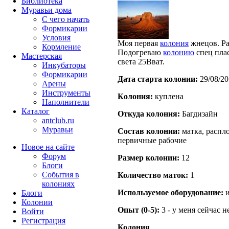
Библиотека
Муравьи дома
С чего начать
Формикарии
Условия
Моя первая
колония
жнецов. Ра
Кормление
Подогреваю
колонию
спец плас
Мастерская
света 25Вват.
Инкубаторы
Формикарии
Дата старта кoлонии:
29/08/20
Арены
Инструменты
Кoлония:
куплена
Наполнители
Каталог
Откуда кoлония:
Багдизайн
antclub.ru
Муравьи
Состав кoлонии:
матка, распло
первичные рабочие
Новое на сайте
Форум
Размер кoлонии:
12
Блоги
События в
Количество маток:
1
колониях
Используемое оборудование:
и
Блоги
Колонии
Опыт (0-5):
3 - у меня сейчас 
Войти
Peгиcтpaция
Колония