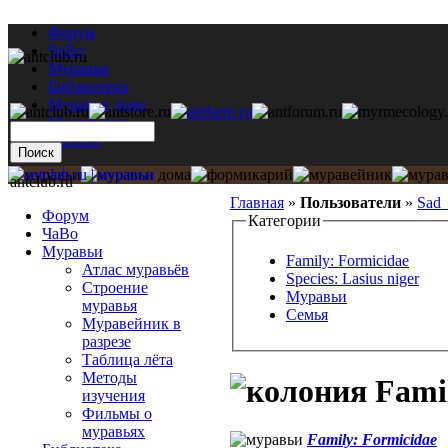
Форум
ЧаВо
Муравьи
Библиотека
Муравьи дома
Мастерская
Каталог
antclub.ru
Главная
»
Пользователи
»
Sad_
Форум
Категории
ЧаВо
Муравьи
Family: Formicidae
Атлас муравьёв
Species: Lasius niger
Строение
Муравьи
муравья
Семья
Муравейник в
разрезе
Таблица лёта
Методы
Famil
изучения
Фильмы о
муравьях
Family: Formicidae