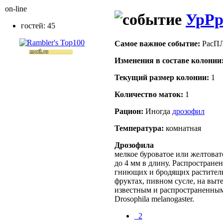
on-line
УрР
гостей: 45
Самое важное событие:
РасПЛ
Изменения в составе кoлонии
Текущий размер кoлонии:
1
Количество маток:
1
Рацион:
Иногда
дрозофил
Температура:
комнатная
Дрозофила
мелкое буроватое или желтовато
до 4 мм в длину. Распростране
гниющих и бродящих раститель
фруктах, пивном сусле, на выт
известным и распространенным
Drosophila melanogaster.
_2