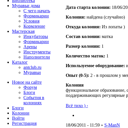
Библиотека
Муравьи дома
Дата старта кoлонии:
18/06/20
С чего начать
Формикарии
Кoлония:
найдена (случайно)
Условия
Кормление
Откуда кoлония:
Из лопаты )
Мастерская
Инкубаторы
Состав кoлонии:
матка
Формикарии
Размер кoлонии:
1
Арены
Инструменты
Количество маток:
1
Наполнители
Каталог
Используемое оборудование:
и
antclub.ru
Муравьи
Опыт (0-5):
2 - в прошлом у м
Новое на сайте
Колония
Форум
функциональное образование, с
Блоги
поддерживающих регулярные 
События в
колониях
Всё тихо ) ›
Блоги
Колонии
Войти
Peгиcтpaция
18/06/2011 - 11:59 »
S-ManN