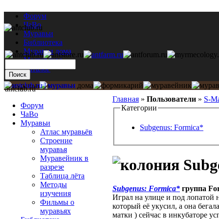
Форум
ЧаВо
Муравьи
Библиотека
Муравьи дома
Мастерская
Каталог
antclub.ru
Главная
»
Пользователи
»
S-M
Форум
Категории
ЧаВо
Муравьи
Subgenus: Formica*
Атлас муравьёв
Строение
муравья
Муравейник в
Subge
разрезе
Таблица лёта
Методы
Subgenus: Formica*
группа For
изучения
Играл на улице и под лопатой 
Фильмы о
который её укусил, а она бегал
муравьях
матки ) сейчас в инкубаторе ус