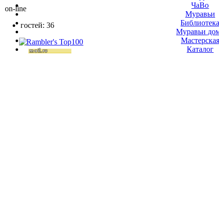
ЧаВо
on-line
Муравьи
Библиотек
гостей: 36
Муравьи до
Мастерска
Каталог