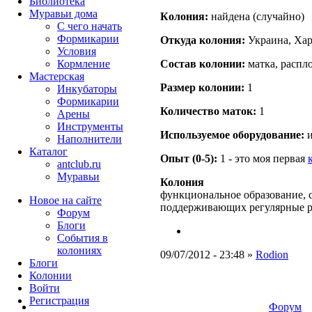
Библиотека
Муравьи дома
Кoлония:
найдена (случайно)
С чего начать
Формикарии
Откуда кoлония:
Украина, Хар
Условия
Кормление
Состав кoлонии:
матка, распл
Мастерская
Размер кoлонии:
1
Инкубаторы
Формикарии
Количество маток:
1
Арены
Инструменты
Используемое оборудование:
и
Наполнители
Каталог
Опыт (0-5):
1 - это моя первая
antclub.ru
Муравьи
Колония
функциональное образование, с
Новое на сайте
поддерживающих регулярные 
Форум
Блоги
События в
колониях
09/07/2012 - 23:48 »
Rodion
Блоги
Колонии
Войти
Peгиcтpaция
Форум