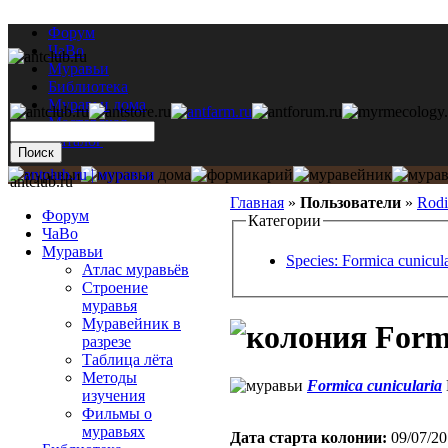
Форум
ЧаВо
Муравьи
Библиотека
Муравьи дома
Мастерская
Каталог
antclub.ru
Главная
»
Пользователи
»
Rod
Форум
Категории
ЧаВо
Муравьи
Species: Formica cunicula
Атлас муравьёв
Строение
муравья
Муравейник в
Formi
разрезе
Таблица лёта
Методы
Formica cunicularia
изучения
Фильмы о
муравьях
Дата старта кoлонии:
09/07/20