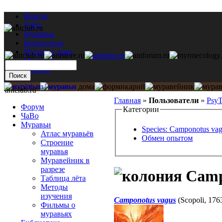
Форум
ЧаВо
Муравьи
Библиотека
Муравьи дома
Мастерская
Каталог
antclub.ru
Главная
»
Пользователи
»
PsyT
Форум
Категории
ЧаВо
Муравьи
Species: Camponotus va
Атлас муравьёв
Обмен опытом
Строение
муравья
Муравейник в
разрезе
Camp
Таблица лёта
Методы
изучения
Camponotus vagus
(Scopoli, 176
Фильмы о
муравьях