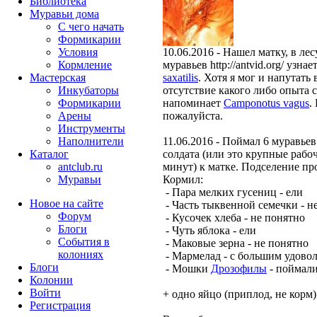
Библиотека
Муравьи дома
С чего начать
Формикарии
Условия
10.06.2016 - Нашел матку, в ле
Кормление
муравьев http://antvid.org/ узнае
Мастерская
saxatilis
. Хотя я мог и напутать
Инкубаторы
отсутствие какого либо опыта 
Формикарии
напоминает
Camponotus vagus
.
Арены
пожалуйста.
Инструменты
Наполнители
11.06.2016 - Поймал 6 муравьев
Каталог
солдата (или это крупные рабоч
antclub.ru
минут) к матке. Подселение п
Муравьи
Кормил:
- Пара мелких гусениц - ели
Новое на сайте
- Часть тыквенной семечки - н
Форум
- Кусочек хлеба - не понятно
Блоги
- Чуть яблока - ели
События в
- Маковые зерна - не понятно
колониях
- Мармелад - с большим удово
Блоги
- Мошки
Дрозофилы
- поймали
Колонии
Войти
+ одно яйцо (приплод, не корм)
Peгиcтpaция