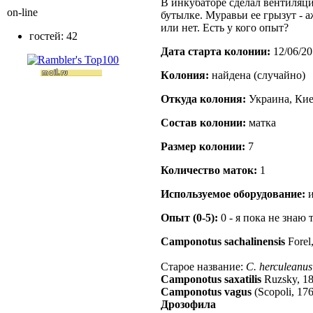
В инкубаторе сделал вентиляци
on-line
бутылке. Муравьи ее грызут - а
или нет. Есть у кого опыт?
гостей: 42
Дата старта кoлонии:
12/06/20
Кoлония:
найдена (случайно)
Откуда кoлония:
Украина, Кие
Состав кoлонии:
матка
Размер кoлонии:
7
Количество маток:
1
Используемое оборудование:
и
Опыт (0-5):
0 - я пока не знаю 
Camponotus sachalinensis
Forel
Старое название:
C. herculeanus
Camponotus saxatilis
Ruzsky, 1
Camponotus vagus
(Scopoli, 17
Дрозофила