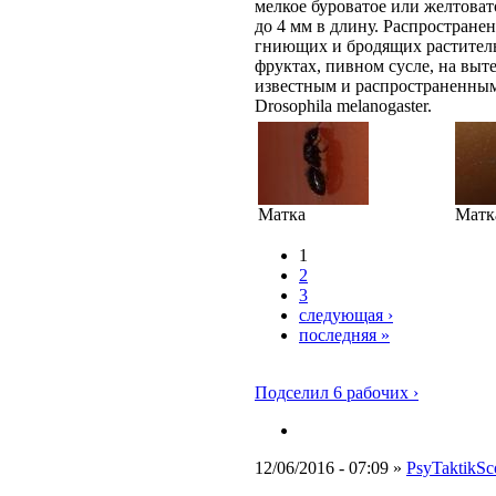
мелкое буроватое или желтовато
до 4 мм в длину. Распростране
гниющих и бродящих раститель
фруктах, пивном сусле, на выт
известным и распространенным
Drosophila melanogaster.
Матка
Матк
1
2
3
следующая ›
последняя »
Подселил 6 рабочих ›
12/06/2016 - 07:09 »
PsyTaktikSc