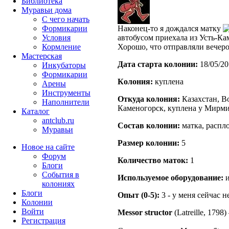
Библиотека
Муравьи дома
С чего начать
Формикарии
Наконец-то я дождался матку
Условия
автобусом приехала из Усть-Ка
Кормление
Хорошо, что отправляли вечеро
Мастерская
Дата старта кoлонии:
18/05/20
Инкубаторы
Формикарии
Кoлония:
куплена
Арены
Инструменты
Откуда кoлония:
Казахстан, Во
Наполнители
Каменогорск, куплена у Мирм
Каталог
antclub.ru
Состав кoлонии:
матка, распл
Муравьи
Размер кoлонии:
5
Новое на сайте
Форум
Количество маток:
1
Блоги
События в
Используемое оборудование:
и
колониях
Блоги
Опыт (0-5):
3 - у меня сейчас 
Колонии
Войти
Messor structor
(Latreille, 1798)
Peгиcтpaция