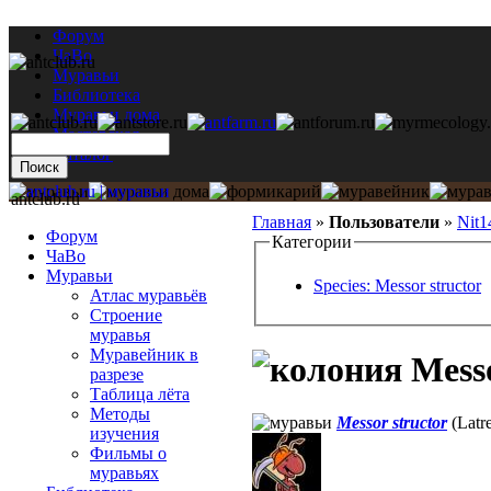
Форум
ЧаВо
Муравьи
Библиотека
Муравьи дома
Мастерская
Каталог
antclub.ru
Главная
»
Пользователи
»
Nit1
Форум
Категории
ЧаВо
Муравьи
Species: Messor structor
Атлас муравьёв
Строение
муравья
Муравейник в
Messo
разрезе
Таблица лёта
Методы
Messor structor
(Latre
изучения
Фильмы о
муравьях