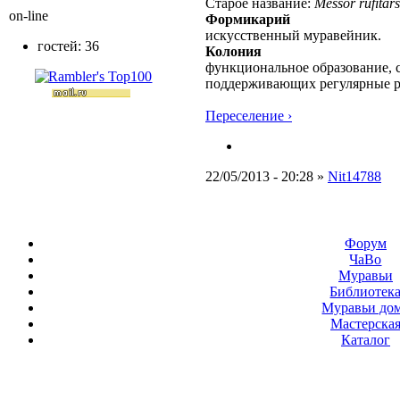
Старое название:
Messor rufitars
on-line
Формикарий
искусственный муравейник.
гостей: 36
Колония
функциональное образование, с
поддерживающих регулярные 
Переселение ›
22/05/2013 - 20:28 »
Nit14788
Форум
ЧаВо
Муравьи
Библиотек
Муравьи до
Мастерска
Каталог