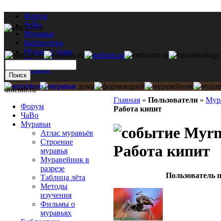
Форум
ЧаВо
Муравьи
Библиотека
Муравьи дома
Мастерская
Каталог
antclub.ru
Главная
»
Пользователи
»
Мур
Форум
Работа кипит
ЧаВо
Муравьи
Myrmi
Атлас муравьёв
Строение
Работа кипит
муравья
Муравейник в
разрезе
Пользователь п
Таблица лёта
Методы
изучения
Фильмы о
муравьях