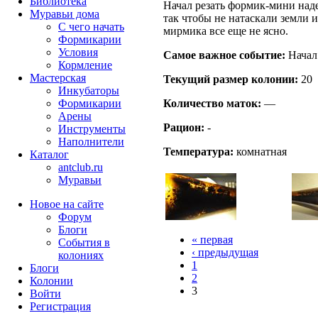
Библиотека
Начал резать формик-мини наде
Муравьи дома
так чтобы не натаскали земли и
С чего начать
мирмика все еще не ясно.
Формикарии
Условия
Самое важное событие:
Начал
Кормление
Мастерская
Текущий размер кoлонии:
20
Инкубаторы
Количество маток:
—
Формикарии
Арены
Рацион:
-
Инструменты
Наполнители
Температура:
комнатная
Каталог
antclub.ru
Муравьи
Новое на сайте
Форум
Блоги
« первая
События в
‹ предыдущая
колониях
1
Блоги
2
Колонии
3
Войти
Peгиcтpaция