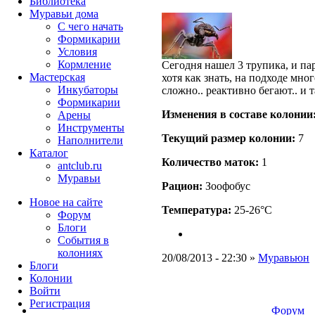
Библиотека
Муравьи дома
С чего начать
Формикарии
Условия
Кормление
Сегодня нашел 3 трупика, и пар
Мастерская
хотя как знать, на подходе мно
Инкубаторы
сложно.. реактивно бегают.. и 
Формикарии
Изменения в составе кoлонии
Арены
Инструменты
Текущий размер кoлонии:
7
Наполнители
Каталог
Количество маток:
1
antclub.ru
Муравьи
Рацион:
Зоофобус
Новое на сайте
Температура:
25-26°C
Форум
Блоги
События в
колониях
20/08/2013 - 22:30 »
Муравьюн
Блоги
Колонии
Войти
Peгиcтpaция
Форум