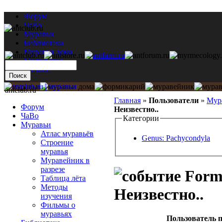
Форум
ЧаВо
Муравьи
Библиотека
Муравьи дома
Мастерская
Каталог
antclub.ru
Главная
»
Пользователи
»
Мур
Форум
Неизвестно..
ЧаВо
Категории
Муравьи
Атлас муравьёв
Genus: Pachycondyla
Строение
муравья
Муравейник в
разрезе
Formi
Таблица лёта
Методы
Неизвестно..
изучения
Фильмы о
муравьях
Пользователь п