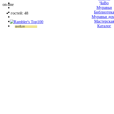
ЧаВо
on-line
Муравьи
Библиотек
гостей: 48
Муравьи до
Мастерска
Каталог