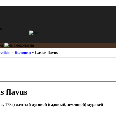
veikin
»
Колонии
»
Lasius flavus
s flavus
us, 1782)
желтый луговой (садовый, земляной) муравей