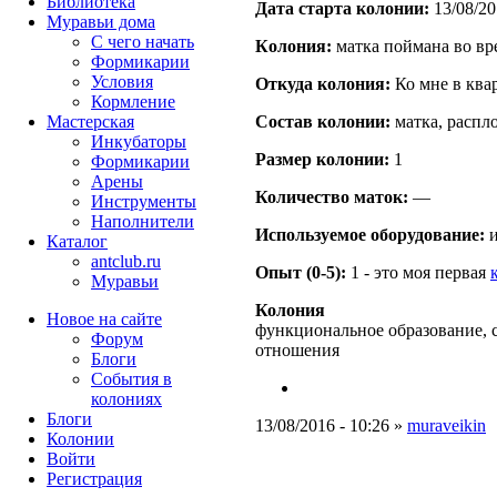
Библиотека
Дата старта кoлонии:
13/08/20
Муравьи дома
С чего начать
Кoлония:
матка поймана во вр
Формикарии
Условия
Откуда кoлония:
Ко мне в квар
Кормление
Мастерская
Состав кoлонии:
матка, распл
Инкубаторы
Размер кoлонии:
1
Формикарии
Арены
Количество маток:
—
Инструменты
Наполнители
Используемое оборудование:
и
Каталог
antclub.ru
Опыт (0-5):
1 - это моя первая
Муравьи
Колония
Новое на сайте
функциональное образование, 
Форум
отношения
Блоги
События в
колониях
Блоги
13/08/2016 - 10:26 »
muraveikin
Колонии
Войти
Peгиcтpaция