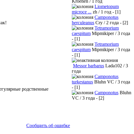
Kroenen / 1 год
Liometopum
microce ...
zh / 1 год - [1]
Camponotus
herculeanus
Cry / 2 года - [2]
нак!
Tetramorium
caespitum
Mipmikiper / 3 года
- [1]
Tetramorium
caespitum
Mipmikiper / 3 года
- [1]
Messor barbarus
Lada102 / 3
года
Camponotus
turkestanus
Bluhn VC / 3 года
- [1]
регулярные родственные
Camponotus
Bluhn
VC / 3 года - [2]
Сообщить об ошибке