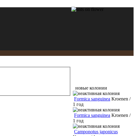
новые колонии
Formica sanguinea
Kroenen /
1 год
Formica sanguinea
Kroenen /
1 год
Camponotus japonicus