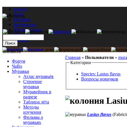
Форум
ЧаВо
Муравьи
Библиотека
Муравьи дома
Мастерская
Каталог
antclub.ru
Главная
»
Пользователи
»
mura
Форум
Категории
ЧаВо
Муравьи
Species: Lasius flavus
Атлас муравьёв
Вопросы новичков
Строение
муравья
Муравейник в
разрезе
Lasiu
Таблица лёта
Методы
изучения
Lasius flavus
(Fabrici
Фильмы о
муравьях