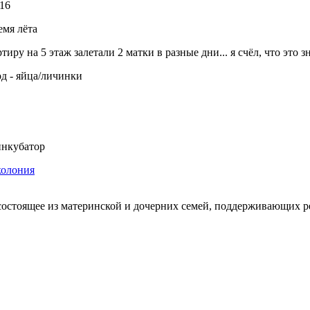
16
емя лёта
тиру на 5 этаж залетали 2 матки в разные дни... я счёл, что это з
од - яйца/личинки
нкубатор
колония
состоящее из материнской и дочерних семей, поддерживающих 