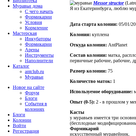
Библиотека
Messor structor
(Latre
Муравьи дома
Я из Екатеринбурга, люблю м
С чего начать
Формикарии
Условия
Дата старта кoлонии:
05/01/20
Кормление
Мастерская
Кoлония:
куплена
Инкубаторы
Формикарии
Откуда кoлония:
AntPlanet
Арены
Инструменты
Состав кoлонии:
матка, распло
Наполнители
первичные рабочие, рабочие, д
Каталог
Размер кoлонии:
75
antclub.ru
Муравьи
Количество маток:
1
Новое на сайте
Используемое оборудование:
м
Форум
Блоги
Опыт (0-5):
2 - в прошлом у м
События в
колониях
Касты
Блоги
у муравьев имеется три основн
Колонии
(бесплодные модифицированны
Войти
Формикарий
Peгиcтpaция
искусственный муравейник.