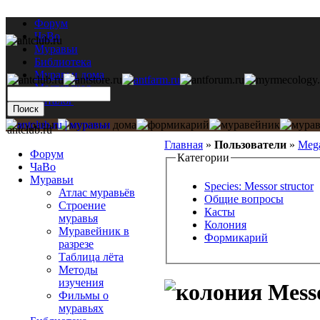
Форум
ЧаВо
Муравьи
Библиотека
Муравьи дома
Мастерская
Каталог
antclub.ru
Главная
»
Пользователи
»
Meg
Форум
Категории
ЧаВо
Муравьи
Species: Messor structor
Атлас муравьёв
Общие вопросы
Строение
Касты
муравья
Колония
Муравейник в
Формикарий
разрезе
Таблица лёта
Методы
изучения
Messo
Фильмы о
муравьях