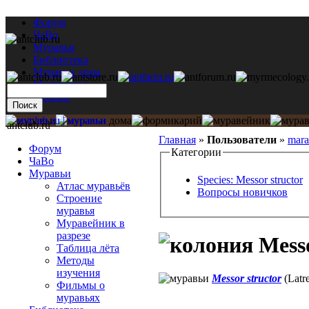
Форум
ЧаВо
Муравьи
Библиотека
Муравьи дома
Мастерская
Каталог
antclub.ru
Главная
»
Пользователи
»
mara
Форум
Категории
ЧаВо
Муравьи
Species: Messor structor
Атлас муравьёв
Вопросы новичков
Строение
муравья
Муравейник в
разрезе
Messo
Таблица лёта
Методы
изучения
Messor structor
(Latre
Фильмы о
муравьях