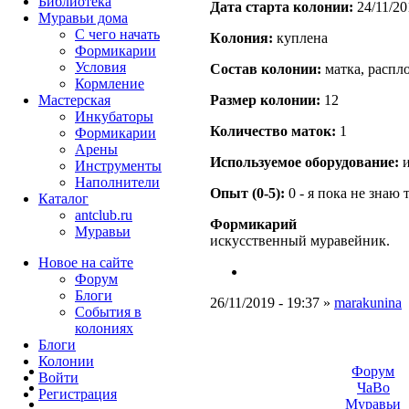
Библиотека
Дата старта кoлонии:
24/11/20
Муравьи дома
С чего начать
Кoлония:
куплена
Формикарии
Условия
Состав кoлонии:
матка, распло
Кормление
Мастерская
Размер кoлонии:
12
Инкубаторы
Количество маток:
1
Формикарии
Арены
Используемое оборудование:
и
Инструменты
Наполнители
Опыт (0-5):
0 - я пока не знаю 
Каталог
antclub.ru
Формикарий
Муравьи
искусственный муравейник.
Новое на сайте
Форум
Блоги
26/11/2019 - 19:37 »
marakunina
События в
колониях
Блоги
Колонии
Форум
Войти
ЧаВо
Peгиcтpaция
Муравьи