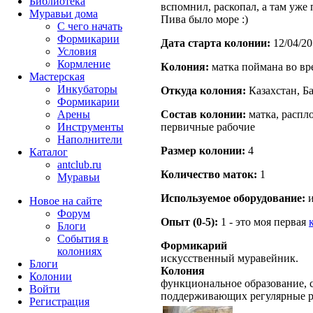
Библиотека
вспомнил, раскопал, а там уже 
Муравьи дома
Пива было море :)
С чего начать
Формикарии
Дата старта кoлонии:
12/04/20
Условия
Кормление
Кoлония:
матка поймана во вр
Мастерская
Инкубаторы
Откуда кoлония:
Казахстан, Б
Формикарии
Арены
Состав кoлонии:
матка, распло
Инструменты
первичные рабочие
Наполнители
Размер кoлонии:
4
Каталог
antclub.ru
Количество маток:
1
Муравьи
Используемое оборудование:
и
Новое на сайте
Форум
Опыт (0-5):
1 - это моя первая
Блоги
События в
Формикарий
колониях
искусственный муравейник.
Блоги
Колония
Колонии
функциональное образование, с
Войти
поддерживающих регулярные 
Peгиcтpaция