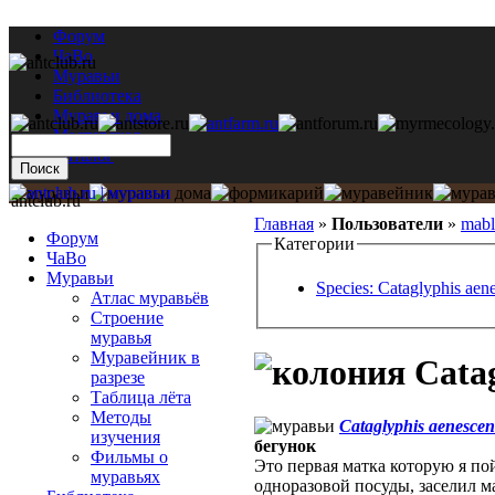
Форум
ЧаВо
Муравьи
Библиотека
Муравьи дома
Мастерская
Каталог
antclub.ru
Главная
»
Пользователи
»
mab
Форум
Категории
ЧаВо
Муравьи
Species: Cataglyphis aen
Атлас муравьёв
Строение
муравья
Муравейник в
Catag
разрезе
Таблица лёта
Методы
Cataglyphis aenescen
изучения
бегунок
Фильмы о
Это первая матка которую я по
муравьях
одноразовой посуды, заселил ма