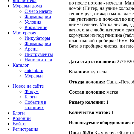
Библиотека
но после потопа - исчезли. Ма
Муравьи дома
домой (Питер, на улице холодно
С чего начать
теплом рук, от жара матка даже
Формикарии
так укатывать и положил во вн
Условия
внимательнее. Матка чистая, з
Кормление
ватку, она с любопытством сра
Мастерская
кормушке из-под глицина (табле
Инкубаторы
пластиковой пробирке 16мм. В
Формикарии
Вата в пробирке чистая, ни пле
Арены
Инструменты
Наполнители
Дата старта кoлонии:
27/10/20
Каталог
antclub.ru
Кoлония:
куплена
Муравьи
Откуда кoлония:
Санкт-Петерб
Новое на сайте
Форум
Состав кoлонии:
матка
Блоги
События в
Размер кoлонии:
1
колониях
Количество маток:
1
Блоги
Колонии
Используемое оборудование:
и
Войти
Peгиcтpaция
Опыт (0-5):
3 - у меня сейчас 