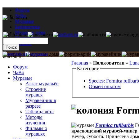
Форум
ЧаВо
Муравьи
Библиотека
Муравьи дома
Мастерская
Каталог
antclub.ru
Главная
»
Пользователи
»
Luna
Форум
Категории
ЧаВо
Муравьи
Species: Formica rufibarb
Атлас муравьёв
Обмен опытом
Строение
муравья
Муравейник в
разрезе
Formi
Таблица лёта
Методы
изучения
Formica rufibarbis
Fa
Фильмы о
краснощекий муравей-минер
муравьях
Вечер, суббота. Принесена дом