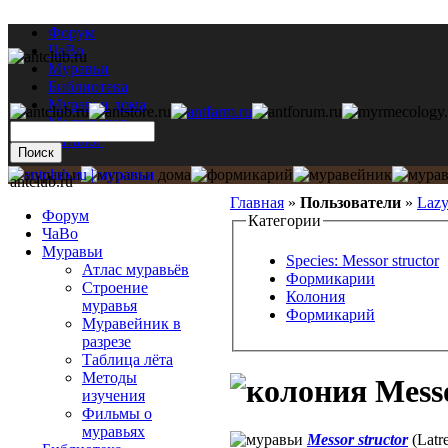
Форум
ЧаВо
Муравьи
Библиотека
Муравьи дома
Мастерская
Каталог
antclub.ru
Главная
»
Пользователи
»
Lazy
Форум
Категории
ЧаВо
Муравьи
Species: Messor structor
Атлас муравьёв
Формикарии
Строение
Колония
муравья
Формикарий
Муравейник в
разрезе
Таблица лёта
Методы
Messo
изучения
Фильмы о
муравьях
Messor structor
(Latre