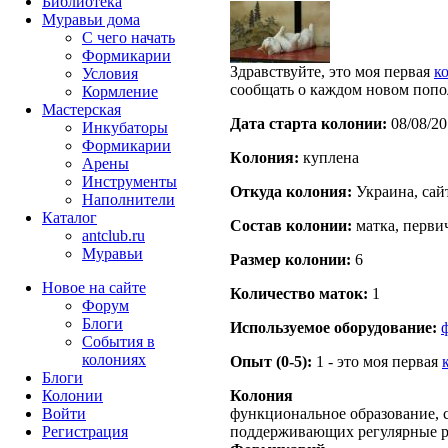
Библиотека
Муравьи дома
С чего начать
Формикарии
Здравствуйте, это моя первая
к
Условия
сообщать о каждом новом попо
Кормление
Мастерская
Дата старта кoлонии:
08/08/20
Инкубаторы
Формикарии
Кoлония:
куплена
Арены
Инструменты
Откуда кoлония:
Украина, сай
Наполнители
Каталог
Состав кoлонии:
матка, перви
antclub.ru
Муравьи
Размер кoлонии:
6
Новое на сайте
Количество маток:
1
Форум
Блоги
Используемое оборудование:
События в
колониях
Опыт (0-5):
1 - это моя первая
Блоги
Колонии
Колония
Войти
функциональное образование, с
Peгиcтpaция
поддерживающих регулярные 