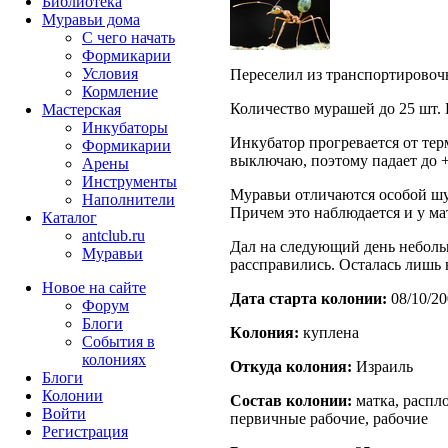
Библиотека
Муравьи дома
С чего начать
Формикарии
Условия
Переселил из транспортировоч
Кормление
Количество мурашей до 25 шт.
Мастерская
Инкубаторы
Инкубатор прогревается от те
Формикарии
выключаю, поэтому падает до +
Арены
Инструменты
Муравьи отличаются особой шу
Наполнители
Причем это наблюдается и у ма
Каталог
antclub.ru
Дал на следующий день неболь
Муравьи
рассправились. Осталась лишь
Новое на сайте
Дата старта кoлонии:
08/10/20
Форум
Блоги
Кoлония:
куплена
События в
колониях
Откуда кoлония:
Израиль
Блоги
Колонии
Состав кoлонии:
матка, распло
Войти
первичные рабочие, рабочие
Peгиcтpaция