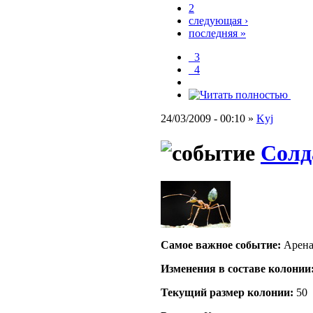
2
следующая ›
последняя »
_3
_4
24/03/2009 - 00:10 »
Kyj
Солд
Самое важное событие:
Арена,
Изменения в составе кoлонии
Текущий размер кoлонии:
50