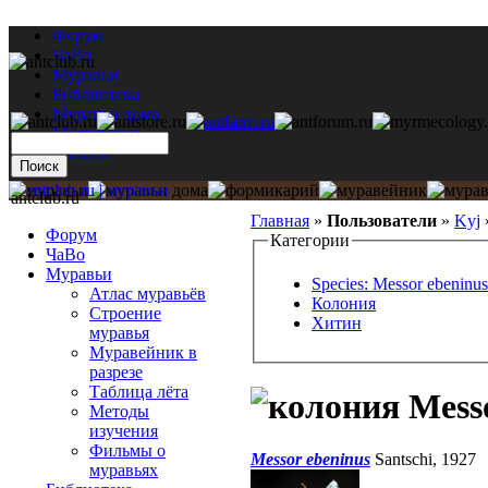
Форум
ЧаВо
Муравьи
Библиотека
Муравьи дома
Мастерская
Каталог
antclub.ru
Главная
»
Пользователи
»
Kyj
Форум
Категории
ЧаВо
Муравьи
Species: Messor ebeninus
Атлас муравьёв
Колония
Строение
Хитин
муравья
Муравейник в
разрезе
Таблица лёта
Messo
Методы
изучения
Фильмы о
Messor ebeninus
Santschi, 1927
муравьях