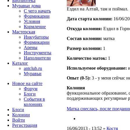
Библиотека
Муравьи дома
Ездил на Алтай, там и поймал.
С чего начать
Формикарии
Дата старта кoлонии:
16/06/20
Условия
Кормление
Откуда кoлония:
Ездил в Горно
Мастерская
Инкубаторы
Состав кoлонии:
матка
Формикарии
Арены
Размер кoлонии:
1
Инструменты
Наполнители
Количество маток:
1
Каталог
Используемое оборудование:
и
antclub.ru
Муравьи
Опыт (0-5):
3 - у меня сейчас 
Новое на сайте
Колония
Форум
функциональное образование, с
Блоги
поддерживающих регулярные 
События в
колониях
Матка снеслась, после поедания
Блоги
Колонии
Войти
Peгиcтpaция
16/06/2013 - 13:52 »
Костя