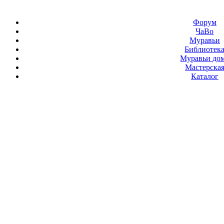
Форум
ЧаВо
Муравьи
Библиотек
Муравьи до
Мастерска
Каталог