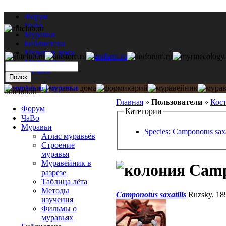
Форум
ЧаВо
Муравьи
Библиотека
Муравьи дома
Мастерская
Каталог
antclub.ru
Главная
»
Пользователи
»
Кос
Форум
Категории
ЧаВо
Муравьи
Species: Camponotus saxa
Атлас муравьёв
Строение
муравья
Муравейник в
Campo
разрезе
Таблица лёта
Методы
Camponotus saxatilis
Ruzsky, 1
изучения
Фильмы о
муравьях