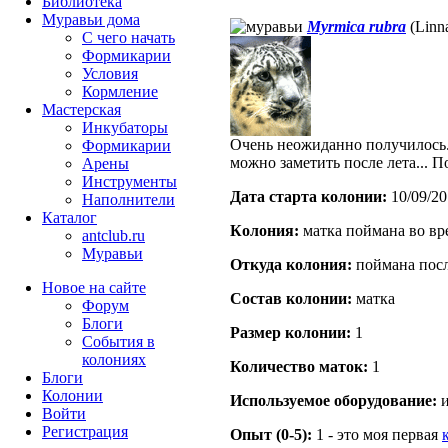
Библиотека
Муравьи дома
Myrmica rubra
(Linn
С чего начать
Формикарии
Условия
Кормление
Мастерская
Инкубаторы
Очень неожиданно получилось.
Формикарии
можно заметить после лета... П
Арены
Инструменты
Дата старта кoлонии:
10/09/20
Наполнители
Каталог
Кoлония:
матка поймана во вр
antclub.ru
Муравьи
Откуда кoлония:
поймана посл
Новое на сайте
Состав кoлонии:
матка
Форум
Блоги
Размер кoлонии:
1
События в
колониях
Количество маток:
1
Блоги
Колонии
Используемое оборудование:
и
Войти
Peгиcтpaция
Опыт (0-5):
1 - это моя первая