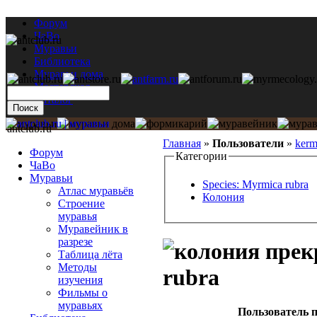
Форум
ЧаВо
Муравьи
Библиотека
Муравьи дома
Мастерская
Каталог
antclub.ru
Главная
»
Пользователи
»
kerm
Форум
Категории
ЧаВо
Муравьи
Species: Myrmica rubra
Атлас муравьёв
Колония
Строение
муравья
Муравейник в
разрезе
Таблица лёта
Методы
rubra
изучения
Фильмы о
муравьях
Пользователь п