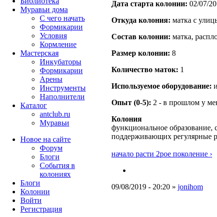
Библиотека
Дата старта кoлонии:
02/07/20
Муравьи дома
С чего начать
Откуда кoлония:
матка с улиц
Формикарии
Условия
Состав кoлонии:
матка, распл
Кормление
Мастерская
Размер кoлонии:
8
Инкубаторы
Количество маток:
1
Формикарии
Арены
Используемое оборудование:
и
Инструменты
Наполнители
Опыт (0-5):
2 - в прошлом у м
Каталог
antclub.ru
Колония
Муравьи
функциональное образование, с
поддерживающих регулярные 
Новое на сайте
Форум
начало расти 2рое поколение ›
Блоги
События в
колониях
Блоги
09/08/2019 - 20:20 »
jonihom
Колонии
Войти
Peгиcтpaция