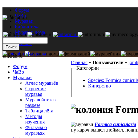
Форум
ЧаВо
Муравьи
Библиотека
Муравьи дома
Мастерская
Каталог
antclub.ru
Главная
»
Пользователи
»
joni
Форум
Категории
ЧаВо
Муравьи
Species: Formica cunicula
Атлас муравьёв
Киперство
Строение
муравья
Муравейник в
разрезе
Formi
Таблица лёта
Методы
изучения
Formica cunicularia
Фильмы о
ну кароч вышел ,поймал, подн
муравьях