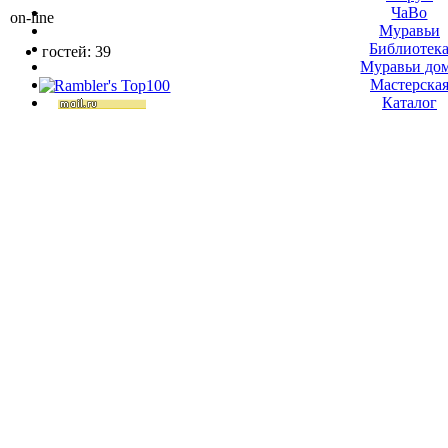
ЧаВо
on-line
Муравьи
Библиотек
гостей: 39
Муравьи до
Мастерска
Каталог