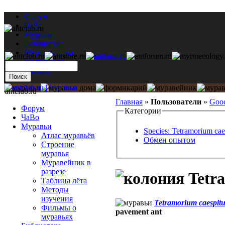
Форум
ЧаВо
Муравьи
Библиотека
Муравьи дома
Мастерская
Каталог
antclub.ru
Главная
»
Пользователи
»
Goo
Форум
Категории
ЧаВо
Муравьи
Species: Tetramorium ca
Атлас муравьёв
Обмен опытом
Строение
муравья
Муравейник в
разрезе
Tetra
Таблица лёта
Методы
изучения
Tetramorium caespit
Фильмы о
pavement ant
муравьях