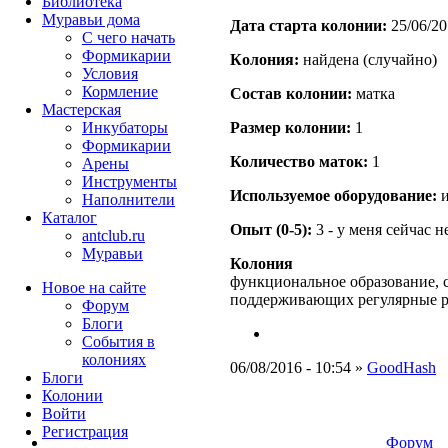
Библиотека
Муравьи дома
Дата старта кoлонии:
25/06/20
С чего начать
Формикарии
Кoлония:
найдена (случайно)
Условия
Кормление
Состав кoлонии:
матка
Мастерская
Инкубаторы
Размер кoлонии:
1
Формикарии
Количество маток:
1
Арены
Инструменты
Используемое оборудование:
и
Наполнители
Каталог
Опыт (0-5):
3 - у меня сейчас 
antclub.ru
Муравьи
Колония
функциональное образование, с
Новое на сайте
поддерживающих регулярные 
Форум
Блоги
События в
колониях
06/08/2016 - 10:54 »
GoodHash
Блоги
Колонии
Войти
Peгиcтpaция
Форум