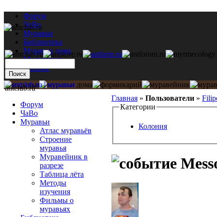
Форум
ЧаВо
Муравьи
Библиотека
Муравьи дома
Мастерская
Каталог
antclub.ru
Главная
»
Пользователи
»
Fili
Форум
Категории
ЧаВо
Муравьи
Колония
Атлас муравьёв
Строение
муравья
Муравейник в
Messo
разрезе
Таблица лёта
Методы
изучения
Фильмы о
муравьях