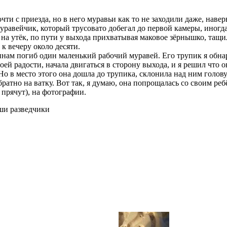
ти с приезда, но в него муравьи как то не заходили даже, навер
уравейчик, который трусовато добегал до первой камеры, иногда
 на утёк, по пути у выхода прихватывая маковое зёрнышко, тащил
 к вечеру около десяти.
нам погиб один маленький рабочий муравей. Его трупик я обна
оей радости, начала двигаться в сторону выхода, и я решил что 
о в место этого она дошла до трупика, склонила над ним голову
братно на ватку. Вот так, я думаю, она попрощалась со своим ре
 прячут), на фотографии.
и разведчики