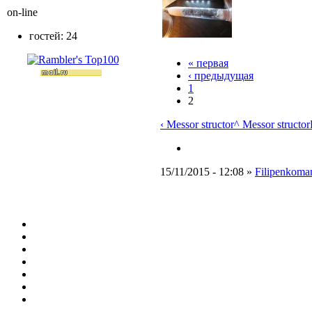
on-line
гостей: 24
« первая
‹ предыдущая
1
2
‹ Messor structor
^ Messor structor
15/11/2015 - 12:08 »
Filipenkoma