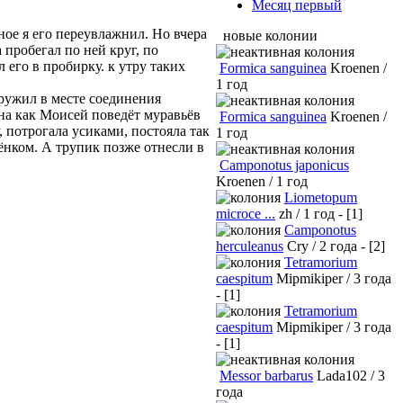
Месяц первый
ное я его переувлажнил. Но вчера
новые колонии
 пробегал по ней круг, по
 его в пробирку. к утру таких
Formica sanguinea
Kroenen /
1 год
ружил в месте соединения
она как Моисей поведёт муравьёв
Formica sanguinea
Kroenen /
, потрогала усиками, постояла так
1 год
бёнком. А трупик позже отнесли в
Camponotus japonicus
Kroenen / 1 год
Liometopum
microce ...
zh / 1 год - [1]
Camponotus
herculeanus
Cry / 2 года - [2]
Tetramorium
caespitum
Mipmikiper / 3 года
- [1]
Tetramorium
caespitum
Mipmikiper / 3 года
- [1]
Messor barbarus
Lada102 / 3
года