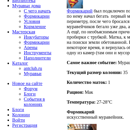
Библиотека
Муравьи дома
С чего начать
Формикарий
был подключен поч
Формикарии
по нему начал бегать первый м
Условия
периметру, после чего бросался
Кормление
муравейчиков бегало уже два, а
Мастерская
А ещё, по необъяснимым причи
Инкубаторы
пробирки с трубкой. Матка, к м
Формикарии
на поиски земли обетованной. Н
Арены
некоторое время, и вернулась о
Инструменты
одну из камер (там они и мусор
Наполнители
Самое важное событие:
Мураш
Каталог
antclub.ru
Текущий размер кoлонии:
35
Муравьи
Количество маток:
1
Новое на сайте
Форум
Рацион:
Мак
Блоги
События в
Температура:
27-28°C
колониях
Блоги
Формикарий
Колонии
искусственный муравейник.
Войти
Peгиcтpaция