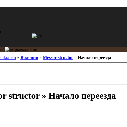
penkoman
»
Колонии
»
Messor structor
»
Начало переезда
r structor » Начало переезда