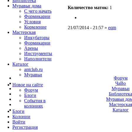
Библиотека
Муравьи дома
Количество маток:
1
С чего начать
Формикарии
Условия
Кормление
21/07/2014 - 21:57 »
eqm
Мастерская
Инкубаторы
Формикарии
Арены
Инструменты
Наполнители
Каталог
antclub.ru
Муравьи
Форум
ЧаВо
Новое на сайте
Муравьи
Форум
Библиотек
Блоги
Муравьи до
События в
Мастерска
колониях
Каталог
Блоги
Колонии
Войти
Peгиcтpaция