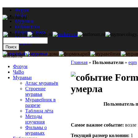
Форум
ЧаВо
Муравьи
Библиотека
Муравьи дома
Мастерская
Каталог
antclub.ru
Главная
»
Пользователи
»
eqm
Форум
ЧаВо
Formi
Муравьи
Атлас муравьёв
умерла
Строение
муравья
Муравейник в
Пользователь п
разрезе
Таблица лёта
Методы
изучения
Самое важное событие:
возле 
Фильмы о
муравьях
Текущий размер кoлонии:
1