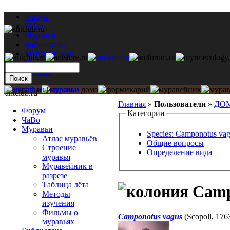
Форум
ЧаВо
Муравьи
Библиотека
Муравьи дома
Мастерская
Каталог
antclub.ru
Главная
»
Пользователи
»
ДО
Форум
Категории
ЧаВо
Муравьи
Species: Camponotus va
Атлас муравьёв
Общие вопросы
Строение
Определение вида
муравья
Муравейник в
разрезе
Таблица лёта
Camp
Методы
изучения
Фильмы о
Camponotus vagus
(Scopoli, 176
муравьях