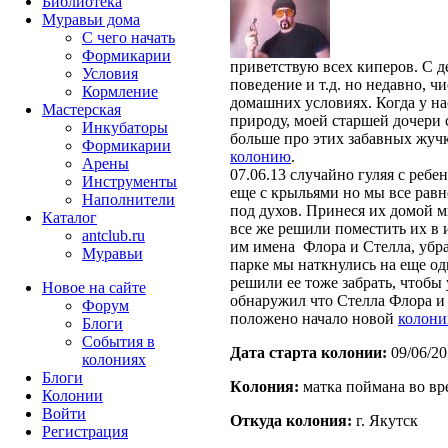
Библиотека
Муравьи дома
С чего начать
Формикарии
приветствую всех киперов. С д
Условия
поведение и т.д. но недавно, ч
Кормление
домашних условиях. Когда у на
Мастерская
природу, моей старшей дочери с
Инкубаторы
больше про этих забавных жучк
Формикарии
колонию
.
Арены
07.06.13 случайно гуляя с реб
Инструменты
еще с крыльями но мы все равн
Наполнители
под духов. Принеся их домой м
Каталог
все же решили поместить их в 
antclub.ru
им имена Флора и Стелла, убрав
Муравьи
парке мы наткнулись на еще од
решили ее тоже забрать, чтобы 
Новое на сайте
обнаружил что Стелла Флора и 
Форум
положено начало новой
колони
Блоги
События в
Дата старта кoлонии:
09/06/20
колониях
Блоги
Кoлония:
матка поймана во вр
Колонии
Войти
Откуда кoлония:
г. Якутск
Peгиcтpaция