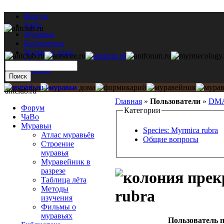
Форум
ЧаВо
Муравьи
Библиотека
Муравьи дома
Мастерская
Каталог
antclub.ru
Главная
»
Пользователи
»
DMA
Форум
Категории
ЧаВо
Муравьи
Species: Myrmica rubra
Атлас муравьёв
Общие вопросы
Строение
муравья
Муравейник в
разрезе
Таблица лёта
Методы
rubra
изучения
Фильмы о
муравьях
Пользователь п