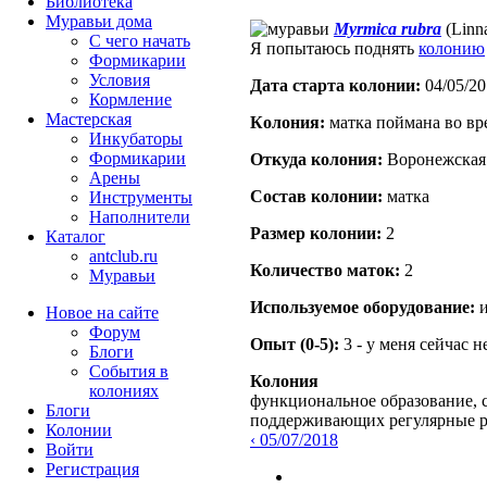
Библиотека
Муравьи дома
Myrmica rubra
(Linn
С чего начать
Я попытаюсь поднять
колонию
Формикарии
Условия
Дата старта кoлонии:
04/05/20
Кормление
Мастерская
Кoлония:
матка поймана во вр
Инкубаторы
Формикарии
Откуда кoлония:
Воронежская 
Арены
Состав кoлонии:
матка
Инструменты
Наполнители
Размер кoлонии:
2
Каталог
antclub.ru
Количество маток:
2
Муравьи
Используемое оборудование:
и
Новое на сайте
Форум
Опыт (0-5):
3 - у меня сейчас 
Блоги
События в
Колония
колониях
функциональное образование, с
Блоги
поддерживающих регулярные 
Колонии
‹ 05/07/2018
Войти
Peгиcтpaция