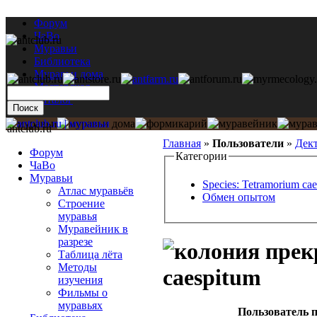
Форум
ЧаВо
Муравьи
Библиотека
Муравьи дома
Мастерская
Каталог
antclub.ru
Главная
»
Пользователи
»
Дек
Форум
Категории
ЧаВо
Муравьи
Species: Tetramorium ca
Атлас муравьёв
Обмен опытом
Строение
муравья
Муравейник в
разрезе
Таблица лёта
Методы
caespitum
изучения
Фильмы о
муравьях
Пользователь п