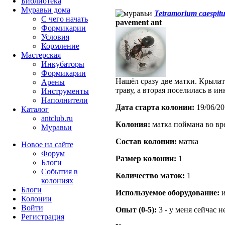
Библиотека
Муравьи дома
Tetramorium caespit
С чего начать
pavement ant
Формикарии
Условия
Кормление
Мастерская
Инкубаторы
Формикарии
Нашёл сразу две матки. Крыла
Арены
траву, а вторая поселилась в ин
Инструменты
Наполнители
Дата старта кoлонии:
19/06/20
Каталог
antclub.ru
Кoлония:
матка поймана во вр
Муравьи
Состав кoлонии:
матка
Новое на сайте
Форум
Размер кoлонии:
1
Блоги
События в
Количество маток:
1
колониях
Блоги
Используемое оборудование:
и
Колонии
Войти
Опыт (0-5):
3 - у меня сейчас 
Peгиcтpaция