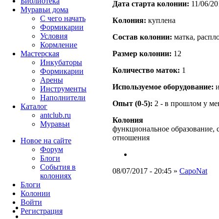
Библиотека
Дата старта кoлонии:
11/06/20
Муравьи дома
С чего начать
Кoлония:
куплена
Формикарии
Условия
Состав кoлонии:
матка, распло
Кормление
Мастерская
Размер кoлонии:
12
Инкубаторы
Количество маток:
1
Формикарии
Арены
Используемое оборудование:
и
Инструменты
Наполнители
Опыт (0-5):
2 - в прошлом у м
Каталог
antclub.ru
Колония
Муравьи
функциональное образование, 
отношения
Новое на сайте
Форум
Блоги
События в
08/07/2017 - 20:45 »
CapoNat
колониях
Блоги
Колонии
Войти
Peгиcтpaция