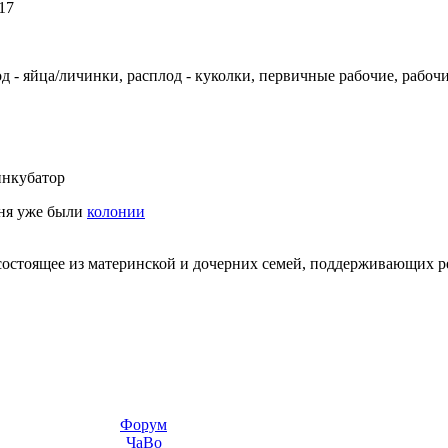
17
д - яйца/личинки, расплод - куколки, первичные рабочие, рабоч
нкубатор
еня уже были
колонии
состоящее из материнской и дочерних семей, поддерживающих 
Форум
ЧаВо