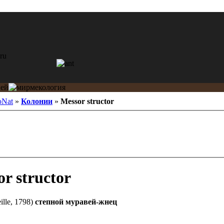
oNat
»
Колонии
»
Messor structor
r structor
ille, 1798)
степной муравей-жнец