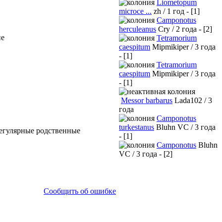
Liometopum
microce ...
zh / 1 год - [1]
Camponotus
herculeanus
Cry / 2 года - [2]
ие
Tetramorium
caespitum
Mipmikiper / 3 года
- [1]
Tetramorium
caespitum
Mipmikiper / 3 года
- [1]
Messor barbarus
Lada102 / 3
года
Camponotus
turkestanus
Bluhn VC / 3 года
регулярные родственные
- [1]
Camponotus
Bluhn
VC / 3 года - [2]
Сообщить об ошибке