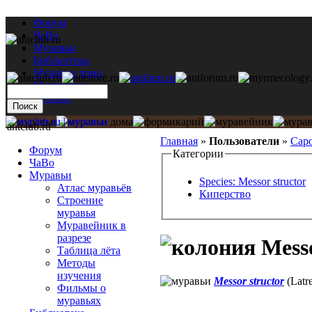
Форум
ЧаВо
Муравьи
Библиотека
Муравьи дома
Мастерская
Каталог
antclub.ru
Главная
»
Пользователи
»
Cap
Форум
Категории
ЧаВо
Муравьи
Species: Messor structor
Атлас муравьёв
Киперство
Строение
муравья
Муравейник в
разрезе
Messo
Таблица лёта
Методы
изучения
Messor structor
(Latre
Фильмы о
муравьях