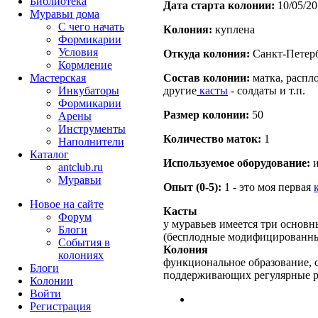
Библиотека
Дата старта кoлонии:
10/05/20
Муравьи дома
С чего начать
Кoлония:
куплена
Формикарии
Условия
Откуда кoлония:
Санкт-Петер
Кормление
Мастерская
Состав кoлонии:
матка, распло
Инкубаторы
другие
касты
- солдаты и т.п.
Формикарии
Размер кoлонии:
50
Арены
Инструменты
Количество маток:
1
Наполнители
Каталог
Используемое оборудование:
и
antclub.ru
Муравьи
Опыт (0-5):
1 - это моя первая
Новое на сайте
Касты
Форум
у муравьев имеется три основн
Блоги
(бесплодные модифицированны
События в
Колония
колониях
функциональное образование, с
Блоги
поддерживающих регулярные 
Колонии
Войти
Peгиcтpaция