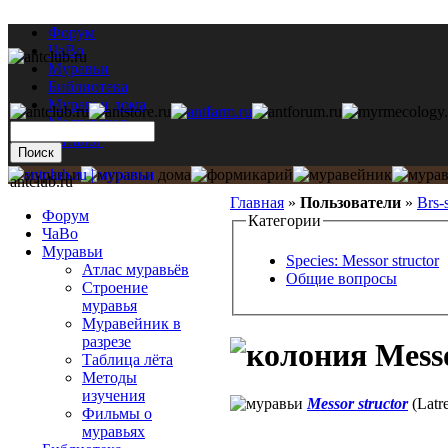
Форум
ЧаВо
Муравьи
Библиотека
Муравьи дома
Мастерская
Каталог
antclub.ru
Главная
»
Пользователи
»
Brs-
Форум
Категории
ЧаВо
Муравьи
Species: Messor structor
Атлас муравьёв
Общие вопросы
Строение
муравья
Муравейник в
разрезе
Messo
Таблица лёта
Методы
изучения
Messor structor
(Latre
Фильмы о
муравьях