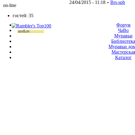
24/04/2015 - 11:18 »
Brs-spb
on-line
гостей: 35
Форум
ЧаВо
Муравьи
Библиотек
Муравьи до
Мастерска
Каталог