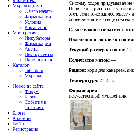
Библиотека
Систему ходов придумывал не с
Муравьи дома
Первые два рисовал сам, но он
С чего начать
этот, если тоже заплесневеет - 
Формикарии
более заселять его еще совсем н
Условия
Кормление
Самое важное событие:
Изгот
Мастерская
Инкубаторы
Изменения в составе кoлонии
Формикарии
Арены
Текущий размер кoлонии:
12
Инструменты
Наполнители
Количество маток:
—
Каталог
Рацион:
корм для канареек, яйц
antclub.ru
Муравьи
Температура:
27-28°C
Новое на сайте
Формикарий
Форум
искусственный муравейник.
Блоги
События в
колониях
Блоги
Колонии
Войти
Peгиcтpaция