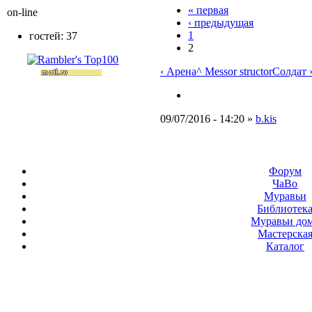
« первая
on-line
‹ предыдущая
1
гостей: 37
2
‹ Арена
^ Messor structor
Солдат 
09/07/2016 - 14:20 »
b.kis
Форум
ЧаВо
Муравьи
Библиотек
Муравьи до
Мастерска
Каталог