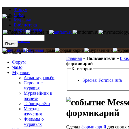
Форум
ЧаВо
Муравьи
Библиотека
Муравьи дома
Мастерская
Каталог
antclub.ru
Главная
»
Пользователи
»
b.kis
Форум
формикарий
ЧаВо
Категории
Муравьи
Атлас муравьёв
Species: Formica rufa
Строение
муравья
Муравейник в
разрезе
Messo
Таблица лёта
Методы
формикарий
изучения
Фильмы о
муравьях
Сделал
формикарий
для своих 