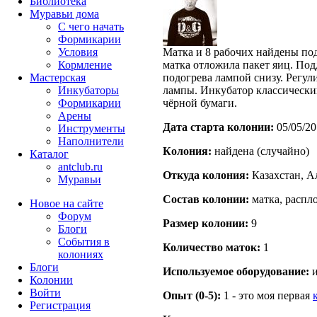
Библиотека
Муравьи дома
С чего начать
Формикарии
Условия
Матка и 8 рабочих найдены по
Кормление
матка отложила пакет яиц. Под
Мастерская
подогрева лампой снизу. Регул
Инкубаторы
лампы. Инкубатор классически
Формикарии
чёрной бумаги.
Арены
Дата старта кoлонии:
05/05/20
Инструменты
Наполнители
Кoлония:
найдена (случайно)
Каталог
antclub.ru
Откуда кoлония:
Казахстан, Ал
Муравьи
Состав кoлонии:
матка, распло
Новое на сайте
Форум
Размер кoлонии:
9
Блоги
События в
Количество маток:
1
колониях
Блоги
Используемое оборудование:
и
Колонии
Войти
Опыт (0-5):
1 - это моя первая
Peгиcтpaция