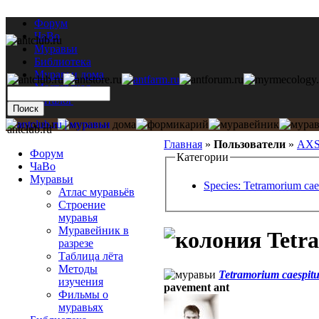
Форум
ЧаВо
Муравьи
Библиотека
Муравьи дома
Мастерская
Каталог
antclub.ru
Главная
»
Пользователи
»
AX
Форум
Категории
ЧаВо
Муравьи
Species: Tetramorium ca
Атлас муравьёв
Строение
муравья
Муравейник в
Tetra
разрезе
Таблица лёта
Методы
Tetramorium caespit
изучения
pavement ant
Фильмы о
муравьях