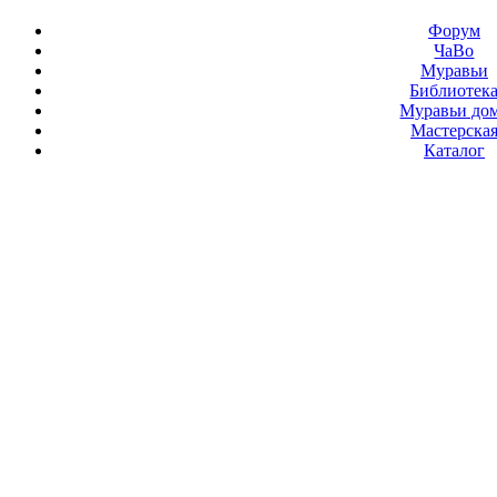
Форум
ЧаВо
Муравьи
Библиотек
Муравьи до
Мастерска
Каталог