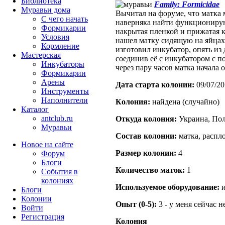
Библиотека
Family: Formicidae
Муравьи дома
Вычитал на форуме, что матка 
С чего начать
наверняка найти функционирующ
Формикарии
накрытая пленкой и прижатая к
Условия
нашел матку сидящую на яйцах,
Кормление
изготовил инкубатор, опять из
Мастерская
соединив её с инкубатором с 
Инкубаторы
через пару часов матка начала 
Формикарии
Арены
Дата старта кoлонии:
09/07/20
Инструменты
Наполнители
Кoлония:
найдена (случайно)
Каталог
antclub.ru
Откуда кoлония:
Украина, Пол
Муравьи
Состав кoлонии:
матка, распло
Новое на сайте
Размер кoлонии:
4
Форум
Блоги
Количество маток:
1
События в
колониях
Используемое оборудование:
и
Блоги
Колонии
Опыт (0-5):
3 - у меня сейчас 
Войти
Peгиcтpaция
Колония