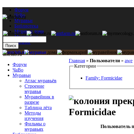
Форум
ЧаВо
Муравьи
Библиотека
Муравьи дома
Мастерская
Каталог
antclub.ru
Главная
»
Пользователи
»
awe
Форум
Категории
ЧаВо
Муравьи
Family: Formicidae
Атлас муравьёв
Строение
муравья
Муравейник в
разрезе
Таблица лёта
Formicidae
Методы
изучения
Фильмы о
Пользователь п
муравьях